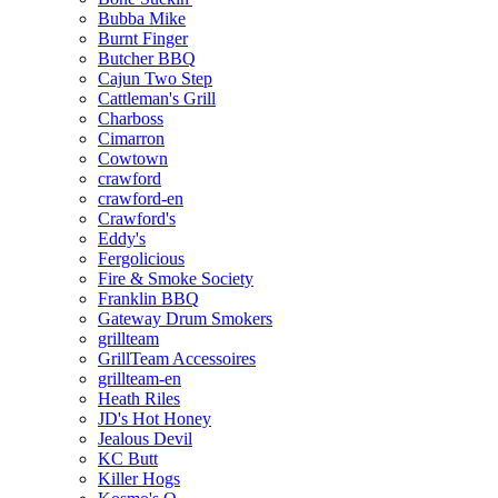
Bubba Mike
Burnt Finger
Butcher BBQ
Cajun Two Step
Cattleman's Grill
Charboss
Cimarron
Cowtown
crawford
crawford-en
Crawford's
Eddy's
Fergolicious
Fire & Smoke Society
Franklin BBQ
Gateway Drum Smokers
grillteam
GrillTeam Accessoires
grillteam-en
Heath Riles
JD's Hot Honey
Jealous Devil
KC Butt
Killer Hogs