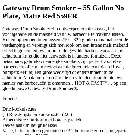
Gateway Drum Smoker – 55 Gallon No
Plate, Matte Red 559FR
Gateway Drum Smokers zijn ontworpen om de smaak, het
vochtgehalte en de malsheid van uw barbecue te maximaliseren.
Koken op temperaturen tussen 250 – 325 graden maximaliseert de
verdamping en verenigt zich met rook om een intens mals makend
effect te genereren, waardoor u de gewilde barbecuesmaak in de
achtertuin krijgt die niet aanwezig is in andere fornuizen. Deze
betaalbare, gebruiksvriendelijke smokers zijn perfect voor elke
barbecueër, of je nu meedoet aan de beroemde American Royal,
bumperkleeft bij een grote wedstrijd of entertainment in de
achtertuin. Maak indruk op familie en vrienden door de nieuwe
manier van barbecueën te omarmen…HOT & FAST™… op een
gloednieuwe Gateway Drum Smoker®.
Functies
Drie kookniveaus
(1) Roestvrijstalen kookrooster (22″)
Afneembare vuurkorf met hoge capaciteit
Dekselhaak in het grilldeksel
Vaste, in het midden gemonteerde 3” thermometer met aangepaste