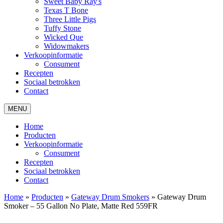
Sweet Baby Ray's
Texas T Bone
Three Little Pigs
Tuffy Stone
Wicked Que
Widowmakers
Verkoopinformatie
Consument
Recepten
Sociaal betrokken
Contact
MENU
Home
Producten
Verkoopinformatie
Consument
Recepten
Sociaal betrokken
Contact
Home
»
Producten
»
Gateway Drum Smokers
»
Gateway Drum
Smoker – 55 Gallon No Plate, Matte Red 559FR