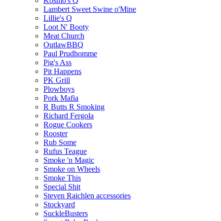
Kosmo's Q
Lambert Sweet Swine o'Mine
Lillie's Q
Loot N' Booty
Meat Church
OutlawBBQ
Paul Prudhomme
Pig's Ass
Pit Happens
PK Grill
Plowboys
Pork Mafia
R Butts R Smoking
Richard Fergola
Rogue Cookers
Rooster
Rub Some
Rufus Teague
Smoke 'n Magic
Smoke on Wheels
Smoke This
Special Shit
Steven Raichlen accessories
Stockyard
SuckleBusters