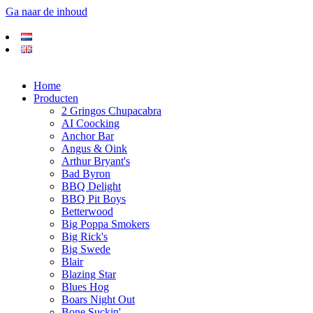
Ga naar de inhoud
Home
Producten
2 Gringos Chupacabra
AI Coocking
Anchor Bar
Angus & Oink
Arthur Bryant's
Bad Byron
BBQ Delight
BBQ Pit Boys
Betterwood
Big Poppa Smokers
Big Rick's
Big Swede
Blair
Blazing Star
Blues Hog
Boars Night Out
Bone Suckin'