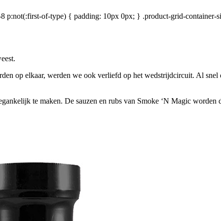
-8 p:not(:first-of-type) { padding: 10px 0px; } .product-grid-container
eest.
erden op elkaar, werden we ook verliefd op het wedstrijdcircuit. Al sn
egankelijk te maken. De sauzen en rubs van Smoke ‘N Magic worden do