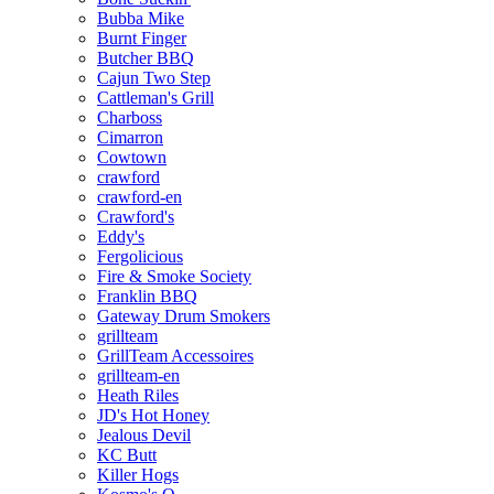
Bubba Mike
Burnt Finger
Butcher BBQ
Cajun Two Step
Cattleman's Grill
Charboss
Cimarron
Cowtown
crawford
crawford-en
Crawford's
Eddy's
Fergolicious
Fire & Smoke Society
Franklin BBQ
Gateway Drum Smokers
grillteam
GrillTeam Accessoires
grillteam-en
Heath Riles
JD's Hot Honey
Jealous Devil
KC Butt
Killer Hogs