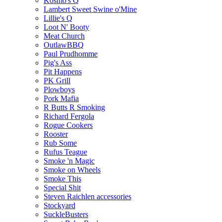
Kosmo's Q
Lambert Sweet Swine o'Mine
Lillie's Q
Loot N' Booty
Meat Church
OutlawBBQ
Paul Prudhomme
Pig's Ass
Pit Happens
PK Grill
Plowboys
Pork Mafia
R Butts R Smoking
Richard Fergola
Rogue Cookers
Rooster
Rub Some
Rufus Teague
Smoke 'n Magic
Smoke on Wheels
Smoke This
Special Shit
Steven Raichlen accessories
Stockyard
SuckleBusters