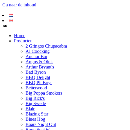
Ga naar de inhoud
Home
Producten
2 Gringos Chupacabra
AI Coocking
Anchor Bar
Angus & Oink
Arthur Bryant's
Bad Byron
BBQ Delight
BBQ Pit Boys
Betterwood
Big Poppa Smokers
Big Rick's
Big Swede
Blair
Blazing Star
Blues Hog
Boars Night Out
Bone Suckin'