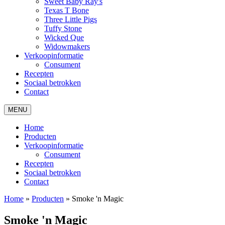
Sweet Baby Ray's
Texas T Bone
Three Little Pigs
Tuffy Stone
Wicked Que
Widowmakers
Verkoopinformatie
Consument
Recepten
Sociaal betrokken
Contact
MENU
Home
Producten
Verkoopinformatie
Consument
Recepten
Sociaal betrokken
Contact
Home
»
Producten
»
Smoke 'n Magic
Smoke 'n Magic