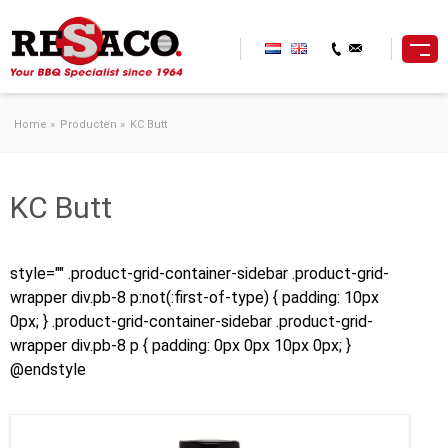
Ga naar de inhoud
Home
»
Producten
»
KC Butt
KC Butt
style="" .product-grid-container-sidebar .product-grid-
wrapper div.pb-8 p:not(:first-of-type) { padding: 10px
0px; } .product-grid-container-sidebar .product-grid-
wrapper div.pb-8 p { padding: 0px 0px 10px 0px; }
@endstyle