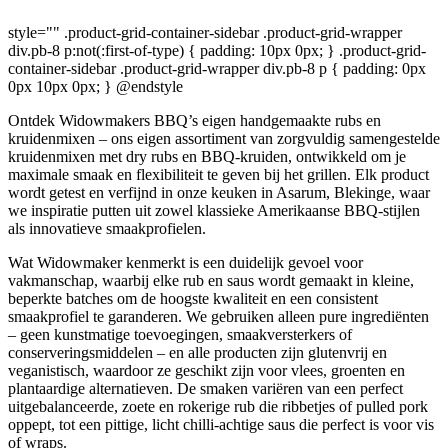
style="" .product-grid-container-sidebar .product-grid-wrapper
div.pb-8 p:not(:first-of-type) { padding: 10px 0px; } .product-grid-
container-sidebar .product-grid-wrapper div.pb-8 p { padding: 0px
0px 10px 0px; } @endstyle
Ontdek Widowmakers BBQ’s eigen handgemaakte rubs en
kruidenmixen – ons eigen assortiment van zorgvuldig samengestelde
kruidenmixen met dry rubs en BBQ-kruiden, ontwikkeld om je
maximale smaak en flexibiliteit te geven bij het grillen. Elk product
wordt getest en verfijnd in onze keuken in Asarum, Blekinge, waar
we inspiratie putten uit zowel klassieke Amerikaanse BBQ-stijlen
als innovatieve smaakprofielen.
Wat Widowmaker kenmerkt is een duidelijk gevoel voor
vakmanschap, waarbij elke rub en saus wordt gemaakt in kleine,
beperkte batches om de hoogste kwaliteit en een consistent
smaakprofiel te garanderen. We gebruiken alleen pure ingrediënten
– geen kunstmatige toevoegingen, smaakversterkers of
conserveringsmiddelen – en alle producten zijn glutenvrij en
veganistisch, waardoor ze geschikt zijn voor vlees, groenten en
plantaardige alternatieven. De smaken variëren van een perfect
uitgebalanceerde, zoete en rokerige rub die ribbetjes of pulled pork
oppept, tot een pittige, licht chilli-achtige saus die perfect is voor vis
of wraps.