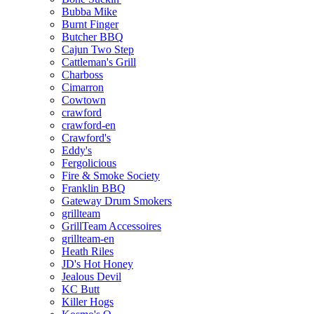
Bubba Mike
Burnt Finger
Butcher BBQ
Cajun Two Step
Cattleman's Grill
Charboss
Cimarron
Cowtown
crawford
crawford-en
Crawford's
Eddy's
Fergolicious
Fire & Smoke Society
Franklin BBQ
Gateway Drum Smokers
grillteam
GrillTeam Accessoires
grillteam-en
Heath Riles
JD's Hot Honey
Jealous Devil
KC Butt
Killer Hogs