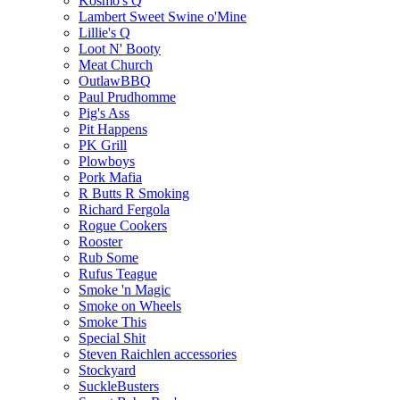
Kosmo's Q
Lambert Sweet Swine o'Mine
Lillie's Q
Loot N' Booty
Meat Church
OutlawBBQ
Paul Prudhomme
Pig's Ass
Pit Happens
PK Grill
Plowboys
Pork Mafia
R Butts R Smoking
Richard Fergola
Rogue Cookers
Rooster
Rub Some
Rufus Teague
Smoke 'n Magic
Smoke on Wheels
Smoke This
Special Shit
Steven Raichlen accessories
Stockyard
SuckleBusters