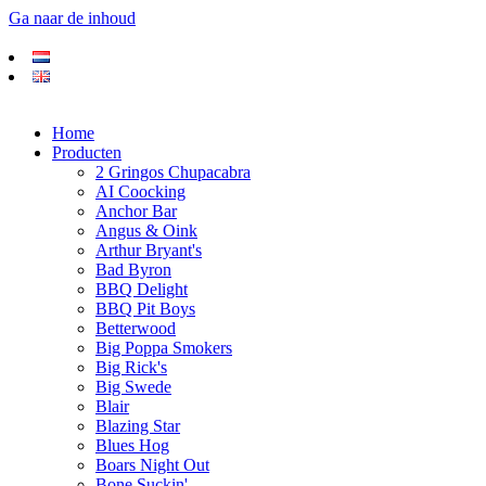
Ga naar de inhoud
Home
Producten
2 Gringos Chupacabra
AI Coocking
Anchor Bar
Angus & Oink
Arthur Bryant's
Bad Byron
BBQ Delight
BBQ Pit Boys
Betterwood
Big Poppa Smokers
Big Rick's
Big Swede
Blair
Blazing Star
Blues Hog
Boars Night Out
Bone Suckin'