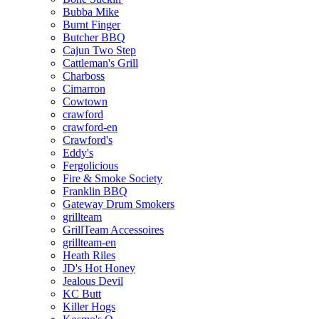
Bubba Mike
Burnt Finger
Butcher BBQ
Cajun Two Step
Cattleman's Grill
Charboss
Cimarron
Cowtown
crawford
crawford-en
Crawford's
Eddy's
Fergolicious
Fire & Smoke Society
Franklin BBQ
Gateway Drum Smokers
grillteam
GrillTeam Accessoires
grillteam-en
Heath Riles
JD's Hot Honey
Jealous Devil
KC Butt
Killer Hogs