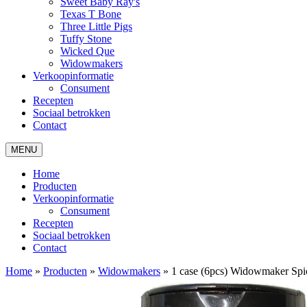
Sweet Baby Ray's
Texas T Bone
Three Little Pigs
Tuffy Stone
Wicked Que
Widowmakers
Verkoopinformatie
Consument
Recepten
Sociaal betrokken
Contact
MENU
Home
Producten
Verkoopinformatie
Consument
Recepten
Sociaal betrokken
Contact
Home
»
Producten
»
Widowmakers
»
1 case (6pcs) Widowmaker Sp