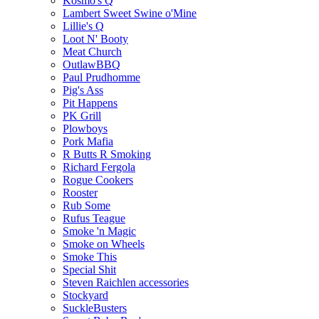
Kosmo's Q
Lambert Sweet Swine o'Mine
Lillie's Q
Loot N' Booty
Meat Church
OutlawBBQ
Paul Prudhomme
Pig's Ass
Pit Happens
PK Grill
Plowboys
Pork Mafia
R Butts R Smoking
Richard Fergola
Rogue Cookers
Rooster
Rub Some
Rufus Teague
Smoke 'n Magic
Smoke on Wheels
Smoke This
Special Shit
Steven Raichlen accessories
Stockyard
SuckleBusters