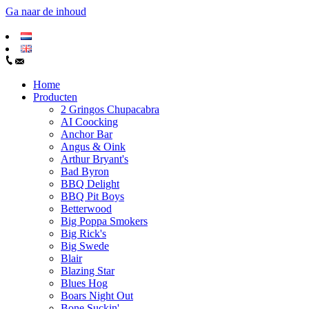
Ga naar de inhoud
Home
Producten
2 Gringos Chupacabra
AI Coocking
Anchor Bar
Angus & Oink
Arthur Bryant's
Bad Byron
BBQ Delight
BBQ Pit Boys
Betterwood
Big Poppa Smokers
Big Rick's
Big Swede
Blair
Blazing Star
Blues Hog
Boars Night Out
Bone Suckin'