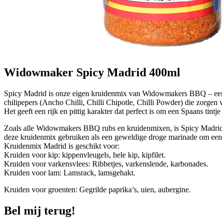
Widowmaker Spicy Madrid 400ml
Spicy Madrid is onze eigen kruidenmix van Widowmakers BBQ – een s
chilipepers (Ancho Chilli, Chilli Chipotle, Chilli Powder) die zorge
Het geeft een rijk en pittig karakter dat perfect is om een Spaans tintj
Zoals alle Widowmakers BBQ rubs en kruidenmixen, is Spicy Madrid 
deze kruidenmix gebruiken als een geweldige droge marinade om een hart
Kruidenmix Madrid is geschikt voor:
Kruiden voor kip: kippenvleugels, hele kip, kipfilet.
Kruiden voor varkensvlees: Ribbetjes, varkenslende, karbonades.
Kruiden voor lam: Lamsrack, lamsgehakt.
Kruiden voor groenten: Gegrilde paprika’s, uien, aubergine.
Bel mij terug!