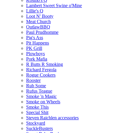
Kosmo's Q
Lambert Sweet Swine o'Mine
Lillie's Q
Loot N' Booty
Meat Church
OutlawBBQ
Paul Prudhomme
Pig's Ass
Pit Happens
PK Grill
Plowboys
Pork Mafia
R Butts R Smoking
Richard Fergola
Rogue Cookers
Rooster
Rub Some
Rufus Teague
Smoke 'n Magic
Smoke on Wheels
Smoke This
Special Shit
Steven Raichlen accessories
Stockyard
SuckleBusters