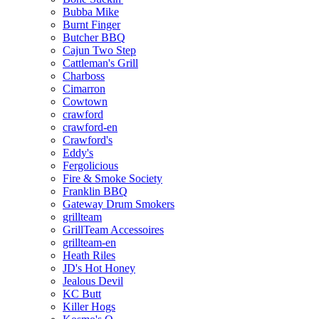
Bubba Mike
Burnt Finger
Butcher BBQ
Cajun Two Step
Cattleman's Grill
Charboss
Cimarron
Cowtown
crawford
crawford-en
Crawford's
Eddy's
Fergolicious
Fire & Smoke Society
Franklin BBQ
Gateway Drum Smokers
grillteam
GrillTeam Accessoires
grillteam-en
Heath Riles
JD's Hot Honey
Jealous Devil
KC Butt
Killer Hogs