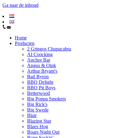
Ga naar de inhoud
Home
Producten
2 Gringos Chupacabra
AI Coocking
Anchor Bar
Angus & Oink
Arthur Bryant's
Bad Byron
BBQ Delight
BBQ Pit Boys
Betterwood
Big Poppa Smokers
Big Rick's
Big Swede
Blair
Blazing Star
Blues Hog
Boars Night Out
Bone Suckin'