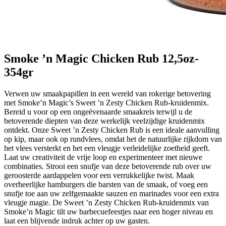
Smoke ’n Magic Chicken Rub 12,5oz-
354gr
Verwen uw smaakpapillen in een wereld van rokerige betovering
met Smoke’n Magic’s Sweet ’n Zesty Chicken Rub-kruidenmix.
Bereid u voor op een ongeëvenaarde smaakreis terwijl u de
betoverende diepten van deze werkelijk veelzijdige kruidenmix
ontdekt. Onze Sweet ’n Zesty Chicken Rub is een ideale aanvulling
op kip, maar ook op rundvlees, omdat het de natuurlijke rijkdom van
het vlees versterkt en het een vleugje verleidelijke zoetheid geeft.
Laat uw creativiteit de vrije loop en experimenteer met nieuwe
combinaties. Strooi een snufje van deze betoverende rub over uw
geroosterde aardappelen voor een verrukkelijke twist. Maak
overheerlijke hamburgers die barsten van de smaak, of voeg een
snufje toe aan uw zelfgemaakte sauzen en marinades voor een extra
vleugje magie. De Sweet ’n Zesty Chicken Rub-kruidenmix van
Smoke’n Magic tilt uw barbecuefeestjes naar een hoger niveau en
laat een blijvende indruk achter op uw gasten.