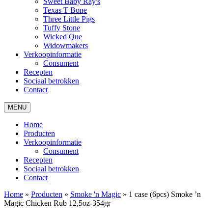
Sweet Baby Ray's
Texas T Bone
Three Little Pigs
Tuffy Stone
Wicked Que
Widowmakers
Verkoopinformatie
Consument
Recepten
Sociaal betrokken
Contact
MENU
Home
Producten
Verkoopinformatie
Consument
Recepten
Sociaal betrokken
Contact
Home
»
Producten
»
Smoke 'n Magic
»
1 case (6pcs) Smoke ’n
Magic Chicken Rub 12,5oz-354gr