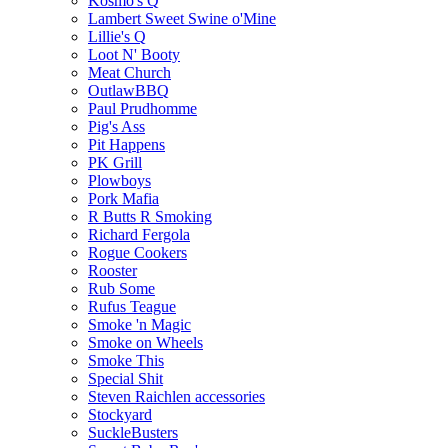
Kosmo's Q
Lambert Sweet Swine o'Mine
Lillie's Q
Loot N' Booty
Meat Church
OutlawBBQ
Paul Prudhomme
Pig's Ass
Pit Happens
PK Grill
Plowboys
Pork Mafia
R Butts R Smoking
Richard Fergola
Rogue Cookers
Rooster
Rub Some
Rufus Teague
Smoke 'n Magic
Smoke on Wheels
Smoke This
Special Shit
Steven Raichlen accessories
Stockyard
SuckleBusters