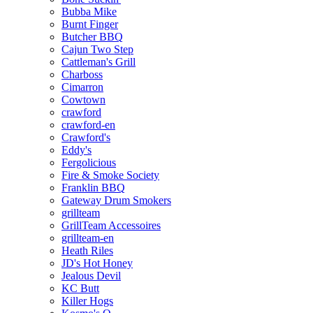
Bubba Mike
Burnt Finger
Butcher BBQ
Cajun Two Step
Cattleman's Grill
Charboss
Cimarron
Cowtown
crawford
crawford-en
Crawford's
Eddy's
Fergolicious
Fire & Smoke Society
Franklin BBQ
Gateway Drum Smokers
grillteam
GrillTeam Accessoires
grillteam-en
Heath Riles
JD's Hot Honey
Jealous Devil
KC Butt
Killer Hogs