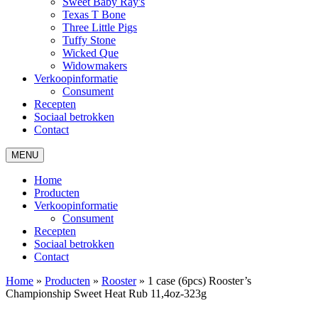
Sweet Baby Ray's
Texas T Bone
Three Little Pigs
Tuffy Stone
Wicked Que
Widowmakers
Verkoopinformatie
Consument
Recepten
Sociaal betrokken
Contact
MENU
Home
Producten
Verkoopinformatie
Consument
Recepten
Sociaal betrokken
Contact
Home
»
Producten
»
Rooster
»
1 case (6pcs) Rooster’s
Championship Sweet Heat Rub 11,4oz-323g