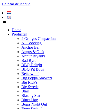
Ga naar de inhoud
Home
Producten
2 Gringos Chupacabra
AI Coocking
Anchor Bar
Angus & Oink
Arthur Bryant's
Bad Byron
BBQ Delight
BBQ Pit Boys
Betterwood
Big Poppa Smokers
Big Rick's
Big Swede
Blair
Blazing Star
Blues Hog
Boars Night Out
Bone Suckin'