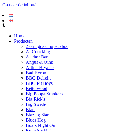
Ga naar de inhoud
Home
Producten
2 Gringos Chupacabra
AI Coocking
Anchor Bar
Angus & Oink
Arthur Bryant's
Bad Byron
BBQ Delight
BBQ Pit Boys
Betterwood
Big Poppa Smokers
Big Rick's
Big Swede
Blair
Blazing Star
Blues Hog
Boars Night Out
Bone Suckin'