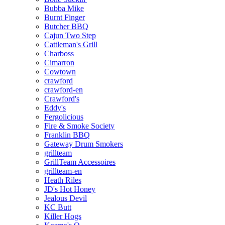
Bubba Mike
Burnt Finger
Butcher BBQ
Cajun Two Step
Cattleman's Grill
Charboss
Cimarron
Cowtown
crawford
crawford-en
Crawford's
Eddy's
Fergolicious
Fire & Smoke Society
Franklin BBQ
Gateway Drum Smokers
grillteam
GrillTeam Accessoires
grillteam-en
Heath Riles
JD's Hot Honey
Jealous Devil
KC Butt
Killer Hogs