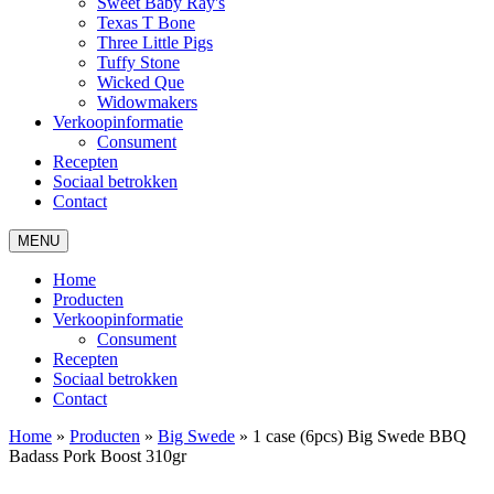
Sweet Baby Ray's
Texas T Bone
Three Little Pigs
Tuffy Stone
Wicked Que
Widowmakers
Verkoopinformatie
Consument
Recepten
Sociaal betrokken
Contact
MENU
Home
Producten
Verkoopinformatie
Consument
Recepten
Sociaal betrokken
Contact
Home
»
Producten
»
Big Swede
»
1 case (6pcs) Big Swede BBQ
Badass Pork Boost 310gr