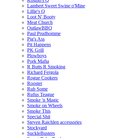
Kosmo's Q
Lambert Sweet Swine o'Mine
Lillie's Q
Loot N' Booty
Meat Church
OutlawBBQ
Paul Prudhomme
Pig's Ass
Pit Happens
PK Grill
Plowboys
Pork Mafia
R Butts R Smoking
Richard Fergola
Rogue Cookers
Rooster
Rub Some
Rufus Teague
Smoke 'n Magic
Smoke on Wheels
Smoke This
Special Shit
Steven Raichlen accessories
Stockyard
SuckleBusters