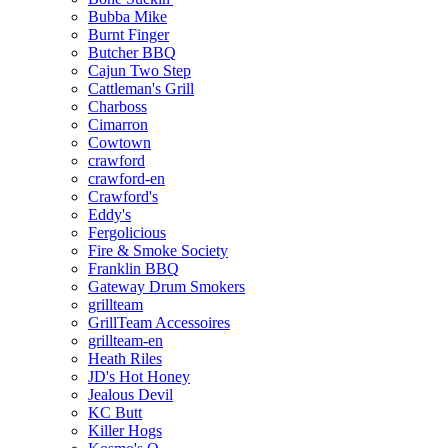
Bubba Mike
Burnt Finger
Butcher BBQ
Cajun Two Step
Cattleman's Grill
Charboss
Cimarron
Cowtown
crawford
crawford-en
Crawford's
Eddy's
Fergolicious
Fire & Smoke Society
Franklin BBQ
Gateway Drum Smokers
grillteam
GrillTeam Accessoires
grillteam-en
Heath Riles
JD's Hot Honey
Jealous Devil
KC Butt
Killer Hogs