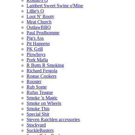
Kosmo's Q
Lambert Sweet Swine o'Mine
Lillie's Q
Loot N' Booty
Meat Church
OutlawBBQ
Paul Prudhomme
Pig's Ass
Pit Happens
PK Grill
Plowboys
Pork Mafia
R Butts R Smoking
Richard Fergola
Rogue Cookers
Rooster
Rub Some
Rufus Teague
Smoke 'n Magic
Smoke on Wheels
Smoke This
Special Shit
Steven Raichlen accessories
Stockyard
SuckleBusters