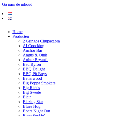
Ga naar de inhoud
Home
Producten
2 Gringos Chupacabra
AI Coocking
Anchor Bar
Angus & Oink
Arthur Bryant's
Bad Byron
BBQ Delight
BBQ Pit Boys
Betterwood
Big Poppa Smokers
Big Rick's
Big Swede
Blair
Blazing Star
Blues Hog
Boars Night Out
Bone Suckin'