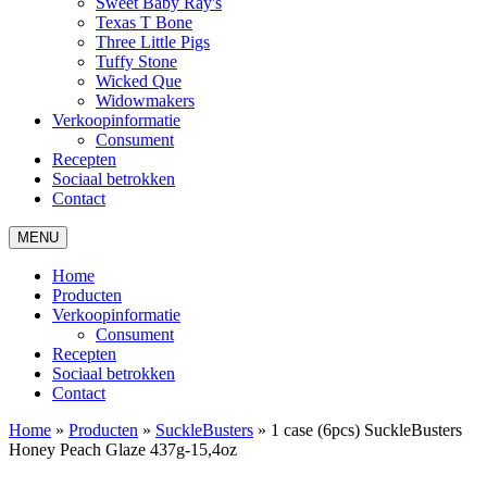
Sweet Baby Ray's
Texas T Bone
Three Little Pigs
Tuffy Stone
Wicked Que
Widowmakers
Verkoopinformatie
Consument
Recepten
Sociaal betrokken
Contact
MENU
Home
Producten
Verkoopinformatie
Consument
Recepten
Sociaal betrokken
Contact
Home
»
Producten
»
SuckleBusters
»
1 case (6pcs) SuckleBusters
Honey Peach Glaze 437g-15,4oz