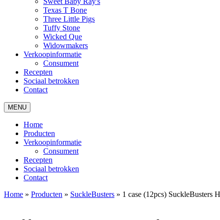
Sweet Baby Ray's
Texas T Bone
Three Little Pigs
Tuffy Stone
Wicked Que
Widowmakers
Verkoopinformatie
Consument
Recepten
Sociaal betrokken
Contact
MENU
Home
Producten
Verkoopinformatie
Consument
Recepten
Sociaal betrokken
Contact
Home
»
Producten
»
SuckleBusters
»
1 case (12pcs) SuckleBuster