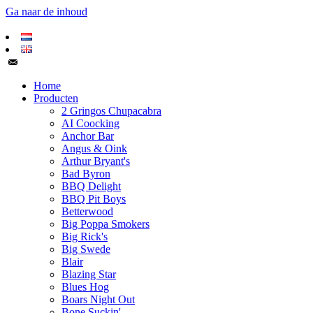
Ga naar de inhoud
Home
Producten
2 Gringos Chupacabra
AI Coocking
Anchor Bar
Angus & Oink
Arthur Bryant's
Bad Byron
BBQ Delight
BBQ Pit Boys
Betterwood
Big Poppa Smokers
Big Rick's
Big Swede
Blair
Blazing Star
Blues Hog
Boars Night Out
Bone Suckin'