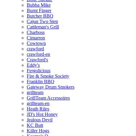
Bubba Mike
Burnt Finger
Butcher BBQ
Cajun Two Step
Cattleman's Grill
Charboss
Cimarron
Cowtown
crawford
crawford-en
Crawford's
Eddy's
Fergolicious
Fire & Smoke Society
Franklin BBQ
Gateway Drum Smokers
grillteam
GrillTeam Accessoires
grillteam-en
Heath Riles
JD's Hot Honey
Jealous Devil
KC Butt
Killer Hogs