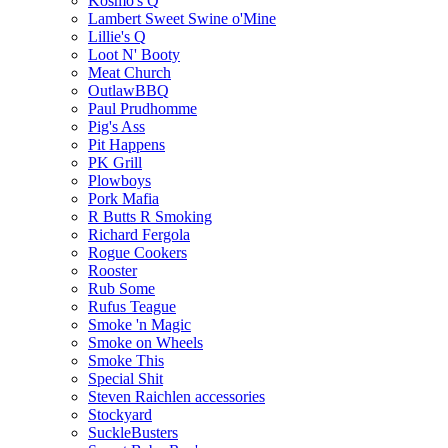
Kosmo's Q
Lambert Sweet Swine o'Mine
Lillie's Q
Loot N' Booty
Meat Church
OutlawBBQ
Paul Prudhomme
Pig's Ass
Pit Happens
PK Grill
Plowboys
Pork Mafia
R Butts R Smoking
Richard Fergola
Rogue Cookers
Rooster
Rub Some
Rufus Teague
Smoke 'n Magic
Smoke on Wheels
Smoke This
Special Shit
Steven Raichlen accessories
Stockyard
SuckleBusters