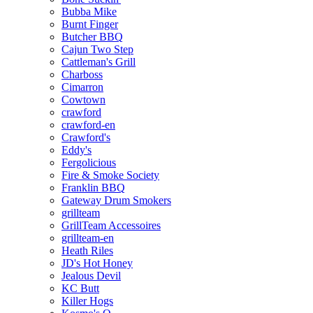
Bubba Mike
Burnt Finger
Butcher BBQ
Cajun Two Step
Cattleman's Grill
Charboss
Cimarron
Cowtown
crawford
crawford-en
Crawford's
Eddy's
Fergolicious
Fire & Smoke Society
Franklin BBQ
Gateway Drum Smokers
grillteam
GrillTeam Accessoires
grillteam-en
Heath Riles
JD's Hot Honey
Jealous Devil
KC Butt
Killer Hogs