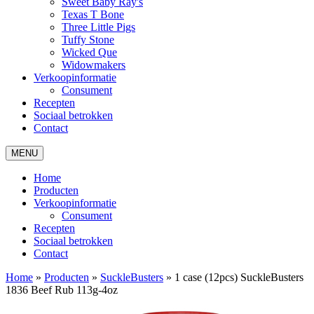
Sweet Baby Ray's
Texas T Bone
Three Little Pigs
Tuffy Stone
Wicked Que
Widowmakers
Verkoopinformatie
Consument
Recepten
Sociaal betrokken
Contact
MENU
Home
Producten
Verkoopinformatie
Consument
Recepten
Sociaal betrokken
Contact
Home
»
Producten
»
SuckleBusters
»
1 case (12pcs) SuckleBusters
1836 Beef Rub 113g-4oz