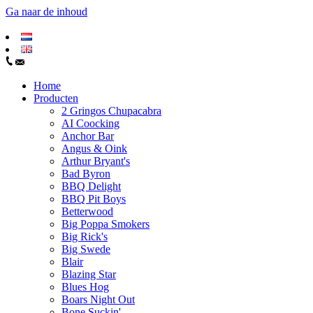
Ga naar de inhoud
Home
Producten
2 Gringos Chupacabra
AI Coocking
Anchor Bar
Angus & Oink
Arthur Bryant's
Bad Byron
BBQ Delight
BBQ Pit Boys
Betterwood
Big Poppa Smokers
Big Rick's
Big Swede
Blair
Blazing Star
Blues Hog
Boars Night Out
Bone Suckin'