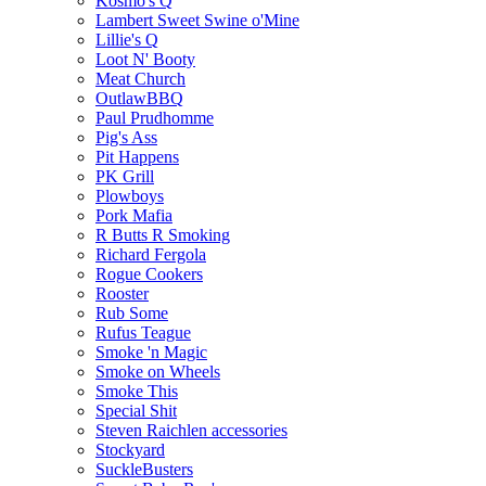
Kosmo's Q
Lambert Sweet Swine o'Mine
Lillie's Q
Loot N' Booty
Meat Church
OutlawBBQ
Paul Prudhomme
Pig's Ass
Pit Happens
PK Grill
Plowboys
Pork Mafia
R Butts R Smoking
Richard Fergola
Rogue Cookers
Rooster
Rub Some
Rufus Teague
Smoke 'n Magic
Smoke on Wheels
Smoke This
Special Shit
Steven Raichlen accessories
Stockyard
SuckleBusters