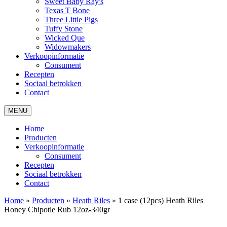
Sweet Baby Ray's
Texas T Bone
Three Little Pigs
Tuffy Stone
Wicked Que
Widowmakers
Verkoopinformatie
Consument
Recepten
Sociaal betrokken
Contact
MENU
Home
Producten
Verkoopinformatie
Consument
Recepten
Sociaal betrokken
Contact
Home
»
Producten
»
Heath Riles
»
1 case (12pcs) Heath Riles
Honey Chipotle Rub 12oz-340gr