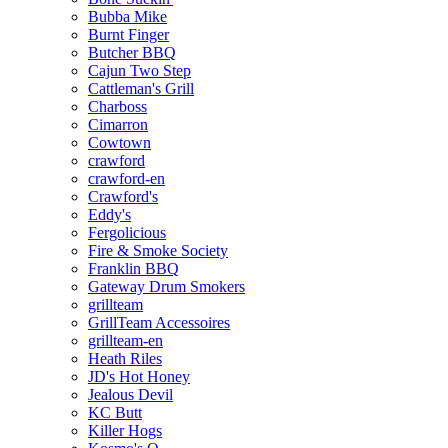
Bubba Mike
Burnt Finger
Butcher BBQ
Cajun Two Step
Cattleman's Grill
Charboss
Cimarron
Cowtown
crawford
crawford-en
Crawford's
Eddy's
Fergolicious
Fire & Smoke Society
Franklin BBQ
Gateway Drum Smokers
grillteam
GrillTeam Accessoires
grillteam-en
Heath Riles
JD's Hot Honey
Jealous Devil
KC Butt
Killer Hogs