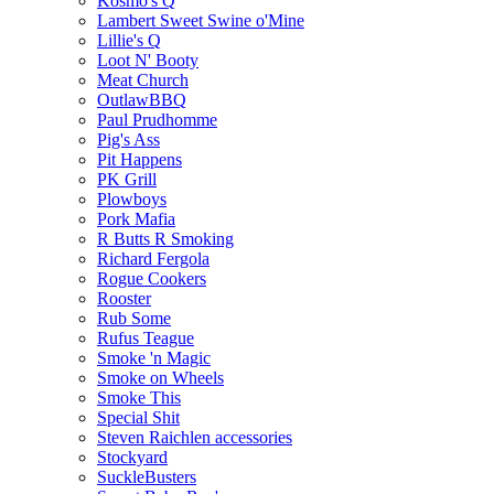
Kosmo's Q
Lambert Sweet Swine o'Mine
Lillie's Q
Loot N' Booty
Meat Church
OutlawBBQ
Paul Prudhomme
Pig's Ass
Pit Happens
PK Grill
Plowboys
Pork Mafia
R Butts R Smoking
Richard Fergola
Rogue Cookers
Rooster
Rub Some
Rufus Teague
Smoke 'n Magic
Smoke on Wheels
Smoke This
Special Shit
Steven Raichlen accessories
Stockyard
SuckleBusters