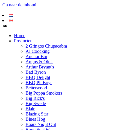
Ga naar de inhoud
Home
Producten
2 Gringos Chupacabra
AI Coocking
Anchor Bar
Angus & Oink
Arthur Bryant's
Bad Byron
BBQ Delight
BBQ Pit Boys
Betterwood
Big Poppa Smokers
Big Rick's
Big Swede
Blair
Blazing Star
Blues Hog
Boars Night Out
Bone Suckin'