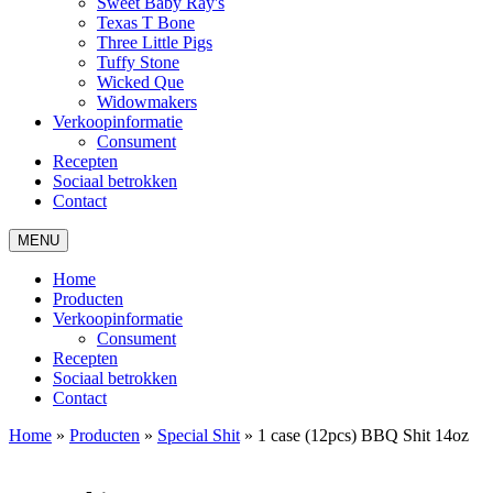
Sweet Baby Ray's
Texas T Bone
Three Little Pigs
Tuffy Stone
Wicked Que
Widowmakers
Verkoopinformatie
Consument
Recepten
Sociaal betrokken
Contact
MENU
Home
Producten
Verkoopinformatie
Consument
Recepten
Sociaal betrokken
Contact
Home
»
Producten
»
Special Shit
»
1 case (12pcs) BBQ Shit 14oz