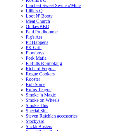
Kosmo's Q
Lambert Sweet Swine o'Mine
Lillie's Q
Loot N' Booty
Meat Church
OutlawBBQ
Paul Prudhomme
Pig's Ass
Pit Happens
PK Grill
Plowboys
Pork Mafia
R Butts R Smoking
Richard Fergola
Rogue Cookers
Rooster
Rub Some
Rufus Teague
Smoke 'n Magic
Smoke on Wheels
Smoke This
Special Shit
Steven Raichlen accessories
Stockyard
SuckleBusters