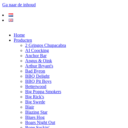
Ga naar de inhoud
Home
Producten
2 Gringos Chupacabra
AI Coocking
Anchor Bar
Angus & Oink
Arthur Bryant's
Bad Byron
BBQ Delight
BBQ Pit Boys
Betterwood
Big Poppa Smokers
Big Rick's
Big Swede
Blair
Blazing Star
Blues Hog
Boars Night Out
Bone Suckin'