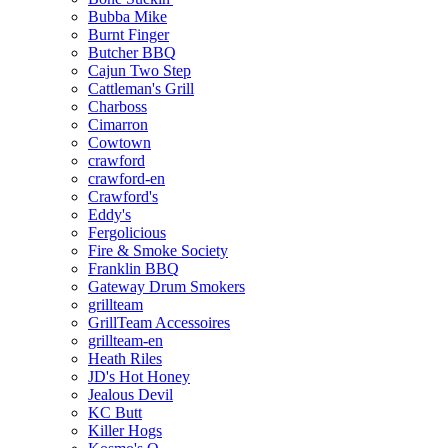
Bubba Mike
Burnt Finger
Butcher BBQ
Cajun Two Step
Cattleman's Grill
Charboss
Cimarron
Cowtown
crawford
crawford-en
Crawford's
Eddy's
Fergolicious
Fire & Smoke Society
Franklin BBQ
Gateway Drum Smokers
grillteam
GrillTeam Accessoires
grillteam-en
Heath Riles
JD's Hot Honey
Jealous Devil
KC Butt
Killer Hogs