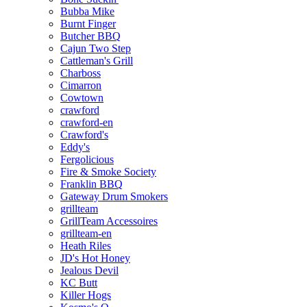
Bubba Mike
Burnt Finger
Butcher BBQ
Cajun Two Step
Cattleman's Grill
Charboss
Cimarron
Cowtown
crawford
crawford-en
Crawford's
Eddy's
Fergolicious
Fire & Smoke Society
Franklin BBQ
Gateway Drum Smokers
grillteam
GrillTeam Accessoires
grillteam-en
Heath Riles
JD's Hot Honey
Jealous Devil
KC Butt
Killer Hogs