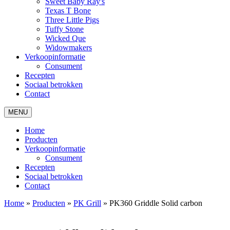
Sweet Baby Ray's
Texas T Bone
Three Little Pigs
Tuffy Stone
Wicked Que
Widowmakers
Verkoopinformatie
Consument
Recepten
Sociaal betrokken
Contact
MENU
Home
Producten
Verkoopinformatie
Consument
Recepten
Sociaal betrokken
Contact
Home
»
Producten
»
PK Grill
»
PK360 Griddle Solid carbon