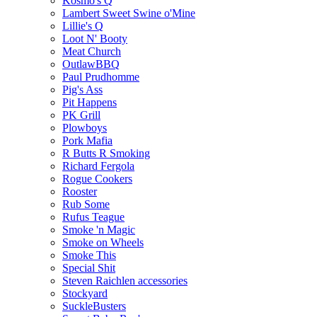
Kosmo's Q
Lambert Sweet Swine o'Mine
Lillie's Q
Loot N' Booty
Meat Church
OutlawBBQ
Paul Prudhomme
Pig's Ass
Pit Happens
PK Grill
Plowboys
Pork Mafia
R Butts R Smoking
Richard Fergola
Rogue Cookers
Rooster
Rub Some
Rufus Teague
Smoke 'n Magic
Smoke on Wheels
Smoke This
Special Shit
Steven Raichlen accessories
Stockyard
SuckleBusters