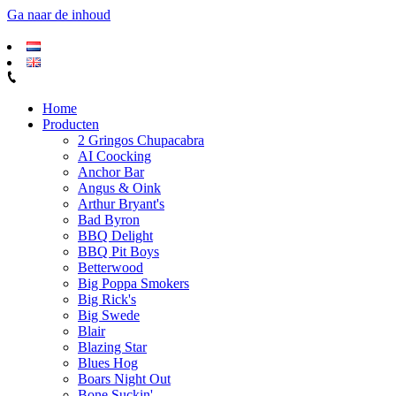
Ga naar de inhoud
Home
Producten
2 Gringos Chupacabra
AI Coocking
Anchor Bar
Angus & Oink
Arthur Bryant's
Bad Byron
BBQ Delight
BBQ Pit Boys
Betterwood
Big Poppa Smokers
Big Rick's
Big Swede
Blair
Blazing Star
Blues Hog
Boars Night Out
Bone Suckin'