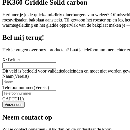
PK360 Griddle Solid carbon
Herinner je je de quick-and-dirty dinerburgers van weleer? Of misschi
roestvrijstalen bakplaat aansteekt. Til gewoon het rooster op en leg
warmtegeleiding en het gladde oppervlak van de bakplaat maken je — g
Bel mij terug!
Heb je vragen over onze producten? Laat je telefoonnummer achter en
X/Twitter
Dit veld is bedoeld voor validatiedoeleinden en moet niet worden gew
Naam
(Vereist)
Telefoonnummer
(Vereist)
CAPTCHA
Verzenden
Neem contact op
Wil je contact opnemen? Klik dan op de onderstaande knop.