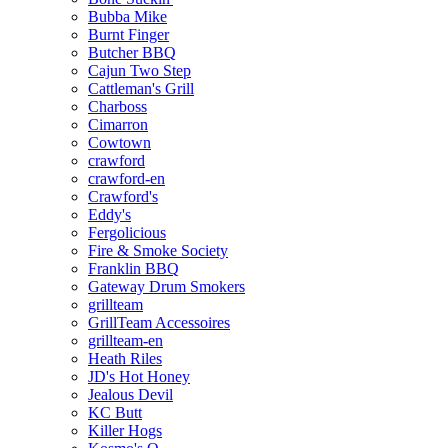
Bubba Mike
Burnt Finger
Butcher BBQ
Cajun Two Step
Cattleman's Grill
Charboss
Cimarron
Cowtown
crawford
crawford-en
Crawford's
Eddy's
Fergolicious
Fire & Smoke Society
Franklin BBQ
Gateway Drum Smokers
grillteam
GrillTeam Accessoires
grillteam-en
Heath Riles
JD's Hot Honey
Jealous Devil
KC Butt
Killer Hogs