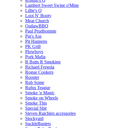
Kosmo's Q
Lambert Sweet Swine o'Mine
Lillie's Q
Loot N' Booty
Meat Church
OutlawBBQ
Paul Prudhomme
Pig's Ass
Pit Happens
PK Grill
Plowboys
Pork Mafia
R Butts R Smoking
Richard Fergola
Rogue Cookers
Rooster
Rub Some
Rufus Teague
Smoke 'n Magic
Smoke on Wheels
Smoke This
Special Shit
Steven Raichlen accessories
Stockyard
SuckleBusters