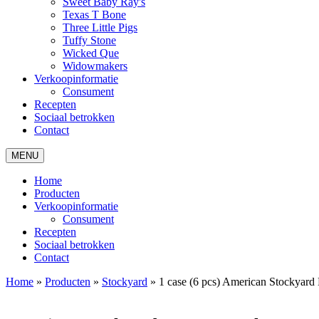
Sweet Baby Ray's
Texas T Bone
Three Little Pigs
Tuffy Stone
Wicked Que
Widowmakers
Verkoopinformatie
Consument
Recepten
Sociaal betrokken
Contact
MENU
Home
Producten
Verkoopinformatie
Consument
Recepten
Sociaal betrokken
Contact
Home
»
Producten
»
Stockyard
»
1 case (6 pcs) American Stockyar