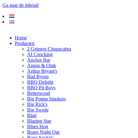
Ga naar de inhoud
Home
Producten
2 Gringos Chupacabra
AI Coocking
Anchor Bar
Angus & Oink
Arthur Bryant's
Bad Byron
BBQ Delight
BBQ Pit Boys
Betterwood
Big Poppa Smokers
Big Rick's
Big Swede
Blair
Blazing Star
Blues Hog
Boars Night Out
Bone Suckin'