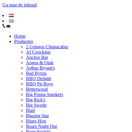
Ga naar de inhoud
Home
Producten
2 Gringos Chupacabra
AI Coocking
Anchor Bar
Angus & Oink
Arthur Bryant's
Bad Byron
BBQ Delight
BBQ Pit Boys
Betterwood
Big Poppa Smokers
Big Rick's
Big Swede
Blair
Blazing Star
Blues Hog
Boars Night Out
Bone Suckin'