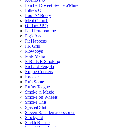
Kosmo's Q
Lambert Sweet Swine o'Mine
Lillie's Q
Loot N' Booty
Meat Church
OutlawBBQ
Paul Prudhomme
Pig's Ass
Pit Happens
PK Grill
Plowboys
Pork Mafia
R Butts R Smoking
Richard Fergola
Rogue Cookers
Rooster
Rub Some
Rufus Teague
Smoke 'n Magic
Smoke on Wheels
Smoke This
Special Shit
Steven Raichlen accessories
Stockyard
SuckleBusters