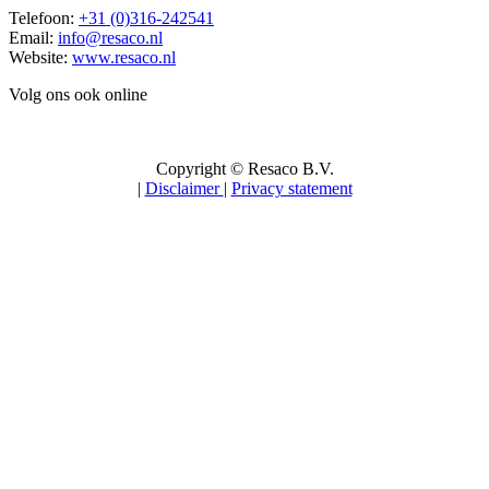
Telefoon:
+31 (0)316-242541
Email:
info@resaco.nl
Website:
www.resaco.nl
Volg ons ook online
Copyright © Resaco B.V.
|
Disclaimer
|
Privacy statement