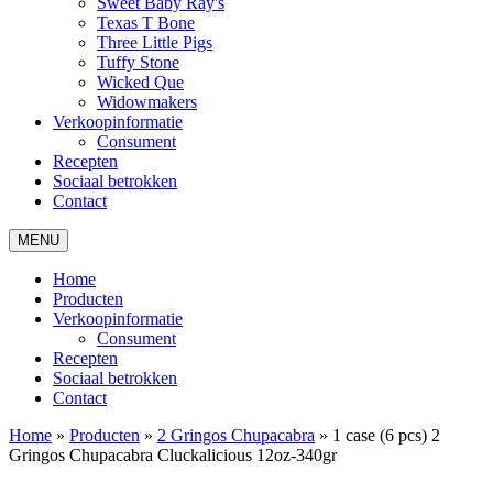
Sweet Baby Ray's
Texas T Bone
Three Little Pigs
Tuffy Stone
Wicked Que
Widowmakers
Verkoopinformatie
Consument
Recepten
Sociaal betrokken
Contact
MENU
Home
Producten
Verkoopinformatie
Consument
Recepten
Sociaal betrokken
Contact
Home
»
Producten
»
2 Gringos Chupacabra
»
1 case (6 pcs) 2
Gringos Chupacabra Cluckalicious 12oz-340gr