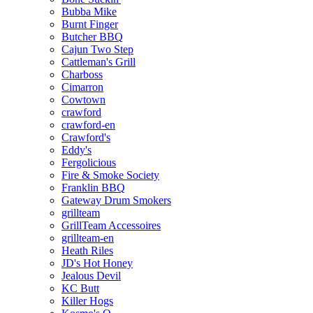
Bubba Mike
Burnt Finger
Butcher BBQ
Cajun Two Step
Cattleman's Grill
Charboss
Cimarron
Cowtown
crawford
crawford-en
Crawford's
Eddy's
Fergolicious
Fire & Smoke Society
Franklin BBQ
Gateway Drum Smokers
grillteam
GrillTeam Accessoires
grillteam-en
Heath Riles
JD's Hot Honey
Jealous Devil
KC Butt
Killer Hogs