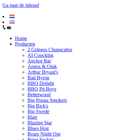
Ga naar de inhoud
Home
Producten
2 Gringos Chupacabra
AI Coocking
Anchor Bar
Angus & Oink
Arthur Bryant's
Bad Byron
BBQ Delight
BBQ Pit Boys
Betterwood
Big Poppa Smokers
Big Rick's
Big Swede
Blair
Blazing Star
Blues Hog
Boars Night Out
Bone Suckin'