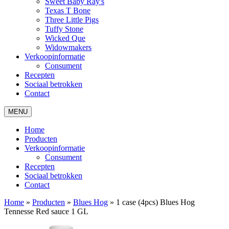
Sweet Baby Ray's
Texas T Bone
Three Little Pigs
Tuffy Stone
Wicked Que
Widowmakers
Verkoopinformatie
Consument
Recepten
Sociaal betrokken
Contact
MENU
Home
Producten
Verkoopinformatie
Consument
Recepten
Sociaal betrokken
Contact
Home
»
Producten
»
Blues Hog
»
1 case (4pcs) Blues Hog
Tennesse Red sauce 1 GL