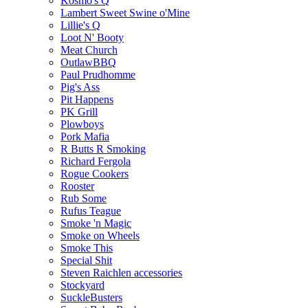
Kosmo's Q
Lambert Sweet Swine o'Mine
Lillie's Q
Loot N' Booty
Meat Church
OutlawBBQ
Paul Prudhomme
Pig's Ass
Pit Happens
PK Grill
Plowboys
Pork Mafia
R Butts R Smoking
Richard Fergola
Rogue Cookers
Rooster
Rub Some
Rufus Teague
Smoke 'n Magic
Smoke on Wheels
Smoke This
Special Shit
Steven Raichlen accessories
Stockyard
SuckleBusters