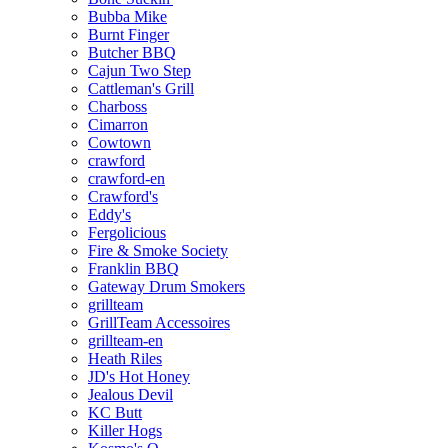
Bubba Mike
Burnt Finger
Butcher BBQ
Cajun Two Step
Cattleman's Grill
Charboss
Cimarron
Cowtown
crawford
crawford-en
Crawford's
Eddy's
Fergolicious
Fire & Smoke Society
Franklin BBQ
Gateway Drum Smokers
grillteam
GrillTeam Accessoires
grillteam-en
Heath Riles
JD's Hot Honey
Jealous Devil
KC Butt
Killer Hogs