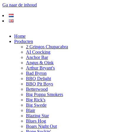
Ga naar de inhoud
Home
Producten
2 Gringos Chupacabra
AI Coocking
Anchor Bar
Angus & Oink
Arthur Bryant's
Bad Byron
BBQ Delight
BBQ Pit Boys
Betterwood
Big Poppa Smokers
Big Rick's
Big Swede
Blair
Blazing Star
Blues Hog
Boars Night Out
Bone Suckin'