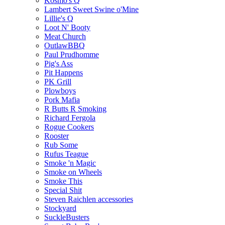
Kosmo's Q
Lambert Sweet Swine o'Mine
Lillie's Q
Loot N' Booty
Meat Church
OutlawBBQ
Paul Prudhomme
Pig's Ass
Pit Happens
PK Grill
Plowboys
Pork Mafia
R Butts R Smoking
Richard Fergola
Rogue Cookers
Rooster
Rub Some
Rufus Teague
Smoke 'n Magic
Smoke on Wheels
Smoke This
Special Shit
Steven Raichlen accessories
Stockyard
SuckleBusters