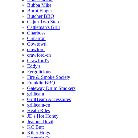
Bubba Mike
Burnt Finger
Butcher BBQ
Cajun Two Step
Cattleman's Grill
Charboss
Cimarron
Cowtown
crawford
crawford-en
Crawford's
Eddy's
Fergolicious
Fire & Smoke Society
Franklin BBQ
Gateway Drum Smokers
grillteam
GrillTeam Accessoires
grillteam-en
Heath Riles
JD's Hot Honey
Jealous Devil
KC Butt
Killer Hogs