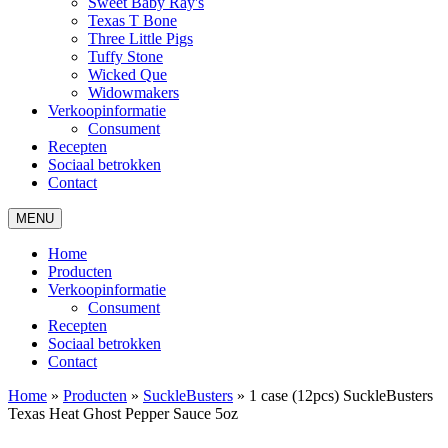
Sweet Baby Ray's
Texas T Bone
Three Little Pigs
Tuffy Stone
Wicked Que
Widowmakers
Verkoopinformatie
Consument
Recepten
Sociaal betrokken
Contact
MENU
Home
Producten
Verkoopinformatie
Consument
Recepten
Sociaal betrokken
Contact
Home
»
Producten
»
SuckleBusters
»
1 case (12pcs) SuckleBusters
Texas Heat Ghost Pepper Sauce 5oz