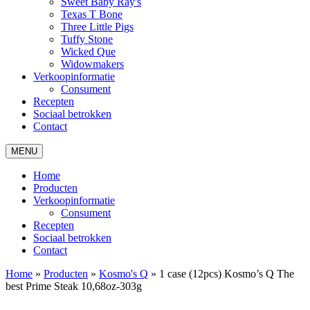
Sweet Baby Ray's
Texas T Bone
Three Little Pigs
Tuffy Stone
Wicked Que
Widowmakers
Verkoopinformatie
Consument
Recepten
Sociaal betrokken
Contact
MENU
Home
Producten
Verkoopinformatie
Consument
Recepten
Sociaal betrokken
Contact
Home
»
Producten
»
Kosmo's Q
»
1 case (12pcs) Kosmo’s Q The
best Prime Steak 10,68oz-303g