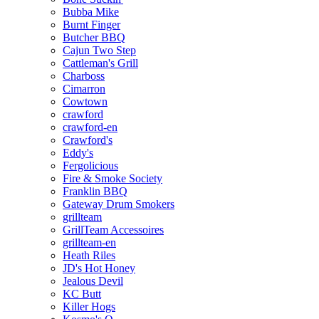
Bubba Mike
Burnt Finger
Butcher BBQ
Cajun Two Step
Cattleman's Grill
Charboss
Cimarron
Cowtown
crawford
crawford-en
Crawford's
Eddy's
Fergolicious
Fire & Smoke Society
Franklin BBQ
Gateway Drum Smokers
grillteam
GrillTeam Accessoires
grillteam-en
Heath Riles
JD's Hot Honey
Jealous Devil
KC Butt
Killer Hogs