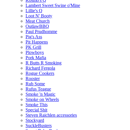
Kosmo's Q
Lambert Sweet Swine o'Mine
Lillie's Q
Loot N' Booty
Meat Church
OutlawBBQ
Paul Prudhomme
Pig's Ass
Pit Happens
PK Grill
Plowboys
Pork Mafia
R Butts R Smoking
Richard Fergola
Rogue Cookers
Rooster
Rub Some
Rufus Teague
Smoke 'n Magic
Smoke on Wheels
Smoke This
Special Shit
Steven Raichlen accessories
Stockyard
SuckleBusters