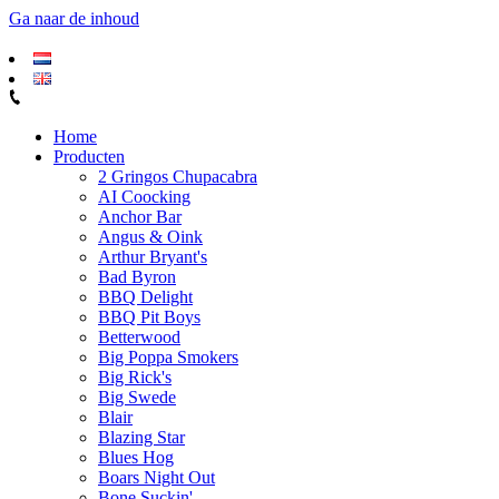
Ga naar de inhoud
Home
Producten
2 Gringos Chupacabra
AI Coocking
Anchor Bar
Angus & Oink
Arthur Bryant's
Bad Byron
BBQ Delight
BBQ Pit Boys
Betterwood
Big Poppa Smokers
Big Rick's
Big Swede
Blair
Blazing Star
Blues Hog
Boars Night Out
Bone Suckin'