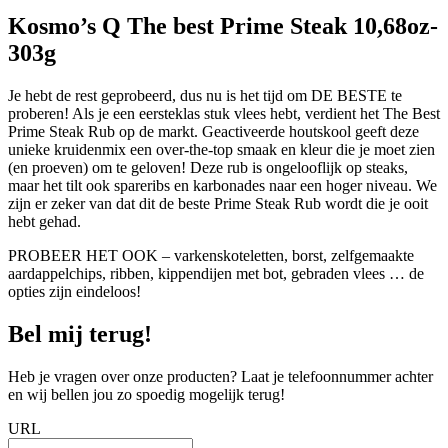
Kosmo’s Q The best Prime Steak 10,68oz-
303g
Je hebt de rest geprobeerd, dus nu is het tijd om DE BESTE te
proberen! Als je een eersteklas stuk vlees hebt, verdient het The Best
Prime Steak Rub op de markt. Geactiveerde houtskool geeft deze
unieke kruidenmix een over-the-top smaak en kleur die je moet zien
(en proeven) om te geloven! Deze rub is ongelooflijk op steaks,
maar het tilt ook spareribs en karbonades naar een hoger niveau. We
zijn er zeker van dat dit de beste Prime Steak Rub wordt die je ooit
hebt gehad.
PROBEER HET OOK – varkenskoteletten, borst, zelfgemaakte
aardappelchips, ribben, kippendijen met bot, gebraden vlees … de
opties zijn eindeloos!
Bel mij terug!
Heb je vragen over onze producten? Laat je telefoonnummer achter
en wij bellen jou zo spoedig mogelijk terug!
URL