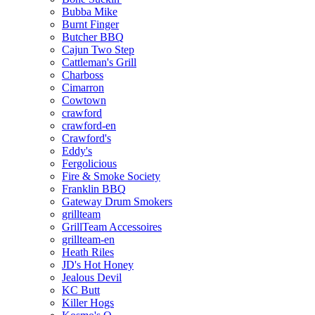
Bubba Mike
Burnt Finger
Butcher BBQ
Cajun Two Step
Cattleman's Grill
Charboss
Cimarron
Cowtown
crawford
crawford-en
Crawford's
Eddy's
Fergolicious
Fire & Smoke Society
Franklin BBQ
Gateway Drum Smokers
grillteam
GrillTeam Accessoires
grillteam-en
Heath Riles
JD's Hot Honey
Jealous Devil
KC Butt
Killer Hogs