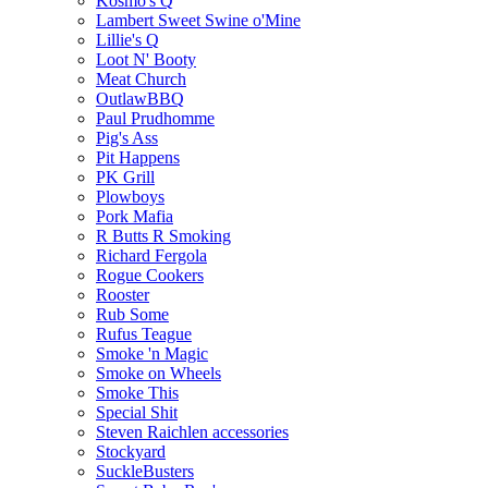
Kosmo's Q
Lambert Sweet Swine o'Mine
Lillie's Q
Loot N' Booty
Meat Church
OutlawBBQ
Paul Prudhomme
Pig's Ass
Pit Happens
PK Grill
Plowboys
Pork Mafia
R Butts R Smoking
Richard Fergola
Rogue Cookers
Rooster
Rub Some
Rufus Teague
Smoke 'n Magic
Smoke on Wheels
Smoke This
Special Shit
Steven Raichlen accessories
Stockyard
SuckleBusters