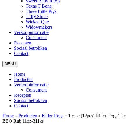
Sweet Baby Ray's
Texas T Bone
Three Little Pigs
Tuffy Stone
Wicked Que
Widowmakers
Verkoopinformatie
Consument
Recepten
Sociaal betrokken
Contact
MENU
Home
Producten
Verkoopinformatie
Consument
Recepten
Sociaal betrokken
Contact
Home
»
Producten
»
Killer Hogs
»
1 case (12pcs) Killer Hogs The
BBQ Rub 11oz-311gr