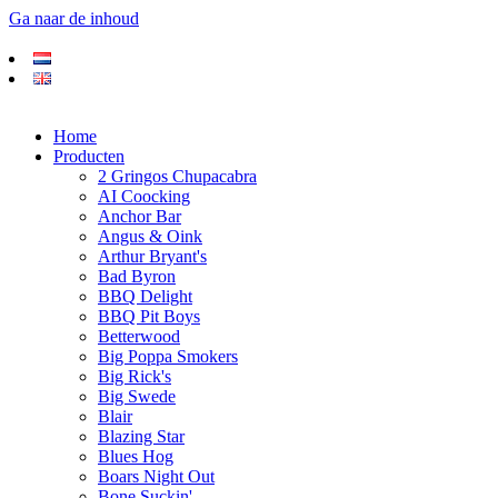
Ga naar de inhoud
Home
Producten
2 Gringos Chupacabra
AI Coocking
Anchor Bar
Angus & Oink
Arthur Bryant's
Bad Byron
BBQ Delight
BBQ Pit Boys
Betterwood
Big Poppa Smokers
Big Rick's
Big Swede
Blair
Blazing Star
Blues Hog
Boars Night Out
Bone Suckin'