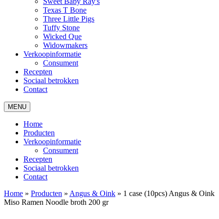
Sweet Baby Ray's
Texas T Bone
Three Little Pigs
Tuffy Stone
Wicked Que
Widowmakers
Verkoopinformatie
Consument
Recepten
Sociaal betrokken
Contact
MENU
Home
Producten
Verkoopinformatie
Consument
Recepten
Sociaal betrokken
Contact
Home
»
Producten
»
Angus & Oink
»
1 case (10pcs) Angus & Oink
Miso Ramen Noodle broth 200 gr