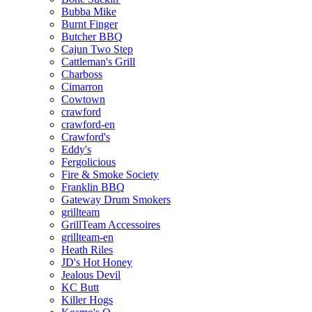
Bubba Mike
Burnt Finger
Butcher BBQ
Cajun Two Step
Cattleman's Grill
Charboss
Cimarron
Cowtown
crawford
crawford-en
Crawford's
Eddy's
Fergolicious
Fire & Smoke Society
Franklin BBQ
Gateway Drum Smokers
grillteam
GrillTeam Accessoires
grillteam-en
Heath Riles
JD's Hot Honey
Jealous Devil
KC Butt
Killer Hogs