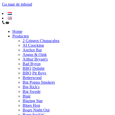
Ga naar de inhoud
Home
Producten
2 Gringos Chupacabra
AI Coocking
Anchor Bar
Angus & Oink
Arthur Bryant's
Bad Byron
BBQ Delight
BBQ Pit Boys
Betterwood
Big Poppa Smokers
Big Rick's
Big Swede
Blair
Blazing Star
Blues Hog
Boars Night Out
Bone Suckin'