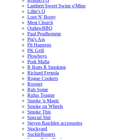
Kosmo's Q
Lambert Sweet Swine o'Mine
Lillie's Q
Loot N' Booty
Meat Church
OutlawBBQ
Paul Prudhomme
Pig's Ass
Pit Happens
PK Grill
Plowboys
Pork Mafia
R Butts R Smoking
Richard Fergola
Rogue Cookers
Rooster
Rub Some
Rufus Teague
Smoke 'n Magic
Smoke on Wheels
Smoke This
Special Shit
Steven Raichlen accessories
Stockyard
SuckleBusters