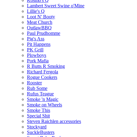
Kosmo's Q
Lambert Sweet Swine o'Mine
Lillie's Q
Loot N' Booty
Meat Church
OutlawBBQ
Paul Prudhomme
Pig's Ass
Pit Happens
PK Grill
Plowboys
Pork Mafia
R Butts R Smoking
Richard Fergola
Rogue Cookers
Rooster
Rub Some
Rufus Teague
Smoke 'n Magic
Smoke on Wheels
Smoke This
Special Shit
Steven Raichlen accessories
Stockyard
SuckleBusters