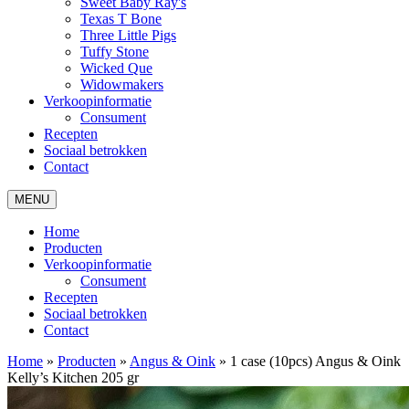
Sweet Baby Ray's
Texas T Bone
Three Little Pigs
Tuffy Stone
Wicked Que
Widowmakers
Verkoopinformatie
Consument
Recepten
Sociaal betrokken
Contact
MENU
Home
Producten
Verkoopinformatie
Consument
Recepten
Sociaal betrokken
Contact
Home
»
Producten
»
Angus & Oink
»
1 case (10pcs) Angus & Oink
Kelly’s Kitchen 205 gr