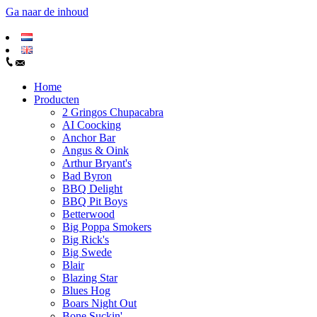
Ga naar de inhoud
Home
Producten
2 Gringos Chupacabra
AI Coocking
Anchor Bar
Angus & Oink
Arthur Bryant's
Bad Byron
BBQ Delight
BBQ Pit Boys
Betterwood
Big Poppa Smokers
Big Rick's
Big Swede
Blair
Blazing Star
Blues Hog
Boars Night Out
Bone Suckin'