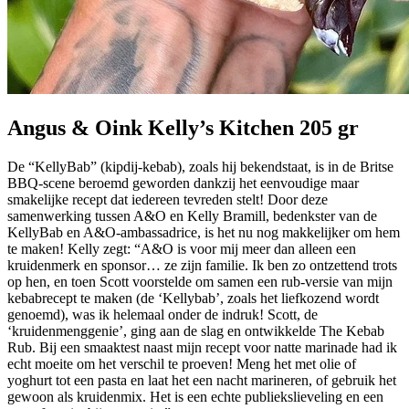
Angus & Oink Kelly’s Kitchen 205 gr
De “KellyBab” (kipdij-kebab), zoals hij bekendstaat, is in de Britse
BBQ-scene beroemd geworden dankzij het eenvoudige maar
smakelijke recept dat iedereen tevreden stelt! Door deze
samenwerking tussen A&O en Kelly Bramill, bedenkster van de
KellyBab en A&O-ambassadrice, is het nu nog makkelijker om hem
te maken! Kelly zegt: “A&O is voor mij meer dan alleen een
kruidenmerk en sponsor… ze zijn familie. Ik ben zo ontzettend trots
op hen, en toen Scott voorstelde om samen een rub-versie van mijn
kebabrecept te maken (de ‘Kellybab’, zoals het liefkozend wordt
genoemd), was ik helemaal onder de indruk! Scott, de
‘kruidenmenggenie’, ging aan de slag en ontwikkelde The Kebab
Rub. Bij een smaaktest naast mijn recept voor natte marinade had ik
echt moeite om het verschil te proeven! Meng het met olie of
yoghurt tot een pasta en laat het een nacht marineren, of gebruik het
gewoon als kruidenmix. Het is een echte publiekslieveling en een