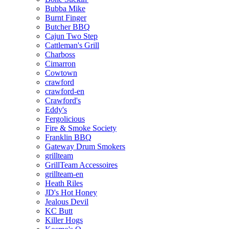
Bubba Mike
Burnt Finger
Butcher BBQ
Cajun Two Step
Cattleman's Grill
Charboss
Cimarron
Cowtown
crawford
crawford-en
Crawford's
Eddy's
Fergolicious
Fire & Smoke Society
Franklin BBQ
Gateway Drum Smokers
grillteam
GrillTeam Accessoires
grillteam-en
Heath Riles
JD's Hot Honey
Jealous Devil
KC Butt
Killer Hogs