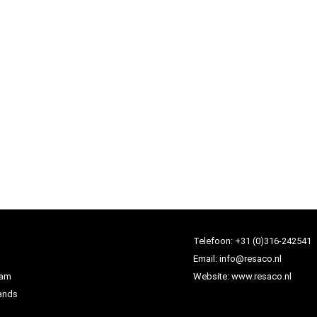
Telefoon:
+31 (0)316-242541
Email:
info@resaco.nl
dam
Website:
www.resaco.nl
ands