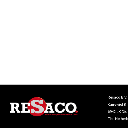
Resaco B.V.
Karrewiel 8
6942 LK Di
The Netherl