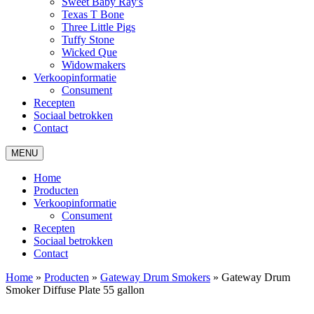
Sweet Baby Ray's
Texas T Bone
Three Little Pigs
Tuffy Stone
Wicked Que
Widowmakers
Verkoopinformatie
Consument
Recepten
Sociaal betrokken
Contact
MENU
Home
Producten
Verkoopinformatie
Consument
Recepten
Sociaal betrokken
Contact
Home
»
Producten
»
Gateway Drum Smokers
»
Gateway Drum
Smoker Diffuse Plate 55 gallon