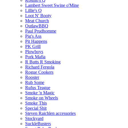
Kosmo's Q
Lambert Sweet Swine o'Mine
Lillie's Q
Loot N' Booty
Meat Church
OutlawBBQ
Paul Prudhomme
Pig's Ass
Pit Happens
PK Grill
Plowboys
Pork Mafia
R Butts R Smoking
Richard Fergola
Rogue Cookers
Rooster
Rub Some
Rufus Teague
Smoke 'n Magic
Smoke on Wheels
Smoke This
Special Shit
Steven Raichlen accessories
Stockyard
SuckleBusters