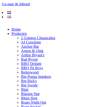
Ga naar de inhoud
Home
Producten
2 Gringos Chupacabra
AI Coocking
Anchor Bar
Angus & Oink
Arthur Bryant's
Bad Byron
BBQ Delight
BBQ Pit Boys
Betterwood
Big Poppa Smokers
Big Rick's
Big Swede
Blair
Blazing Star
Blues Hog
Boars Night Out
Bone Suckin'