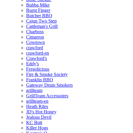
Bubba Mike
Burnt Finger
Butcher BBQ
Cajun Two Step
Cattleman's Grill
Charboss
Cimarron
Cowtown
crawford
crawford-en
Crawford's
Eddy's
Fergolicious
Fire & Smoke Society
Franklin BBQ
Gateway Drum Smokers
grillteam
GrillTeam Accessoires
grillteam-en
Heath Riles
JD's Hot Honey
Jealous Devil
KC Butt
Killer Hogs