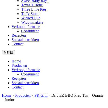
Sweet Baby Ray's
Texas T Bone
Three Little Pigs
Tuffy Stone
Wicked Que
Widowmakers
Verkoopinformatie
Consument
Recepten
Sociaal betrokken
Contact
MENU
Home
Producten
Verkoopinformatie
Consument
Recepten
Sociaal betrokken
Contact
Home
»
Producten
»
PK Grill
»
Drip EZ BBQ Prep Tun – Orange
– Junior