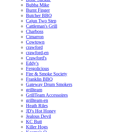
Bubba Mike
Burnt Finger
Butcher BBQ
Cajun Two Step
Cattleman's Grill
Charboss
Cimarron
Cowtown
crawford
crawford-en
Crawford's
Eddy's
Fergolicious
Fire & Smoke Society
Franklin BBQ
Gateway Drum Smokers
grillteam
GrillTeam Accessoires
grillteam-en
Heath Riles
JD's Hot Honey
Jealous Devil
KC Butt
Killer Hogs