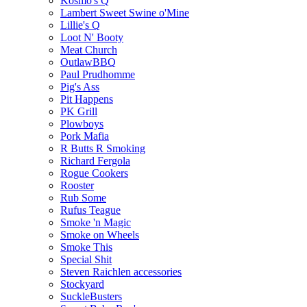
Kosmo's Q
Lambert Sweet Swine o'Mine
Lillie's Q
Loot N' Booty
Meat Church
OutlawBBQ
Paul Prudhomme
Pig's Ass
Pit Happens
PK Grill
Plowboys
Pork Mafia
R Butts R Smoking
Richard Fergola
Rogue Cookers
Rooster
Rub Some
Rufus Teague
Smoke 'n Magic
Smoke on Wheels
Smoke This
Special Shit
Steven Raichlen accessories
Stockyard
SuckleBusters