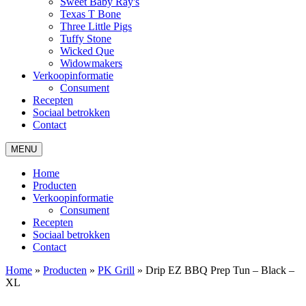
Sweet Baby Ray's
Texas T Bone
Three Little Pigs
Tuffy Stone
Wicked Que
Widowmakers
Verkoopinformatie
Consument
Recepten
Sociaal betrokken
Contact
MENU
Home
Producten
Verkoopinformatie
Consument
Recepten
Sociaal betrokken
Contact
Home
»
Producten
»
PK Grill
»
Drip EZ BBQ Prep Tun – Black –
XL