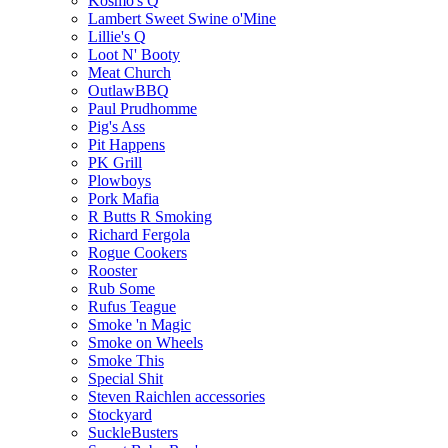
Kosmo's Q
Lambert Sweet Swine o'Mine
Lillie's Q
Loot N' Booty
Meat Church
OutlawBBQ
Paul Prudhomme
Pig's Ass
Pit Happens
PK Grill
Plowboys
Pork Mafia
R Butts R Smoking
Richard Fergola
Rogue Cookers
Rooster
Rub Some
Rufus Teague
Smoke 'n Magic
Smoke on Wheels
Smoke This
Special Shit
Steven Raichlen accessories
Stockyard
SuckleBusters