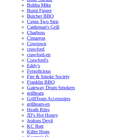
Bubba Mike
Burnt Finger
Butcher BBQ
Cajun Two Step
Cattleman's Grill
Charboss
Cimarron
Cowtown
crawford
crawford-en
Crawford's
Eddy's
Fergolicious
Fire & Smoke Society
Franklin BBQ
Gateway Drum Smokers
grillteam
GrillTeam Accessoires
grillteam-en
Heath Riles
JD's Hot Honey
Jealous Devil
KC Butt
Killer Hogs