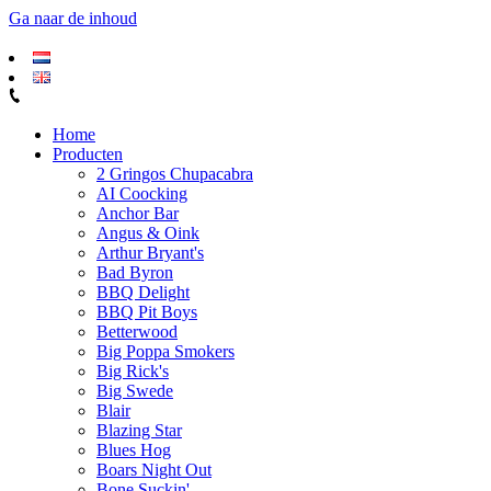
Ga naar de inhoud
Home
Producten
2 Gringos Chupacabra
AI Coocking
Anchor Bar
Angus & Oink
Arthur Bryant's
Bad Byron
BBQ Delight
BBQ Pit Boys
Betterwood
Big Poppa Smokers
Big Rick's
Big Swede
Blair
Blazing Star
Blues Hog
Boars Night Out
Bone Suckin'