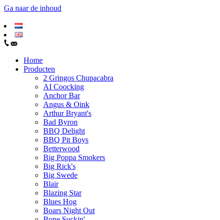
Ga naar de inhoud
Home
Producten
2 Gringos Chupacabra
AI Coocking
Anchor Bar
Angus & Oink
Arthur Bryant's
Bad Byron
BBQ Delight
BBQ Pit Boys
Betterwood
Big Poppa Smokers
Big Rick's
Big Swede
Blair
Blazing Star
Blues Hog
Boars Night Out
Bone Suckin'