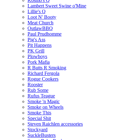
Kosmo's Q
Lambert Sweet Swine o'Mine
Lillie's Q
Loot N' Booty
Meat Church
OutlawBBQ
Paul Prudhomme
Pig's Ass
Pit Happens
PK Grill
Plowboys
Pork Mafia
R Butts R Smoking
Richard Fergola
Rogue Cookers
Rooster
Rub Some
Rufus Teague
Smoke 'n Magic
Smoke on Wheels
Smoke This
Special Shit
Steven Raichlen accessories
Stockyard
SuckleBusters