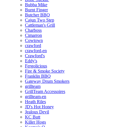
Bubba Mike
Burnt Finger
Butcher BBQ
Cajun Two Step
Cattleman's Grill
Charboss
Cimarron
Cowtown
crawford
crawford-en
Crawford's
Eddy's
Fergolicious
Fire & Smoke Society
Franklin BBQ
Gateway Drum Smokers
grillteam
GrillTeam Accessoires
grillteam-en
Heath Riles
JD's Hot Honey
Jealous Devil
KC Butt
Killer Hogs