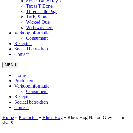
Sweet Baby Ray's
Texas T Bone
Three Little Pigs
Tuffy Stone
Wicked Que
Widowmakers
Verkoopinformatie
Consument
Recepten
Sociaal betrokken
Contact
MENU
Home
Producten
Verkoopinformatie
Consument
Recepten
Sociaal betrokken
Contact
Home
»
Producten
»
Blues Hog
»
Blues Hog Nation Grey T-shirt,
size S