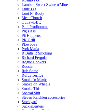
Kosmo's Q
Lambert Sweet Swine o'Mine
Lillie's Q
Loot N' Booty
Meat Church
OutlawBBQ
Paul Prudhomme
Pig's Ass
Pit Happens
PK Grill
Plowboys
Pork Mafia
R Butts R Smoking
Richard Fergola
Rogue Cookers
Rooster
Rub Some
Rufus Teague
Smoke 'n Magic
Smoke on Wheels
Smoke This
Special Shit
Steven Raichlen accessories
Stockyard
SuckleBusters