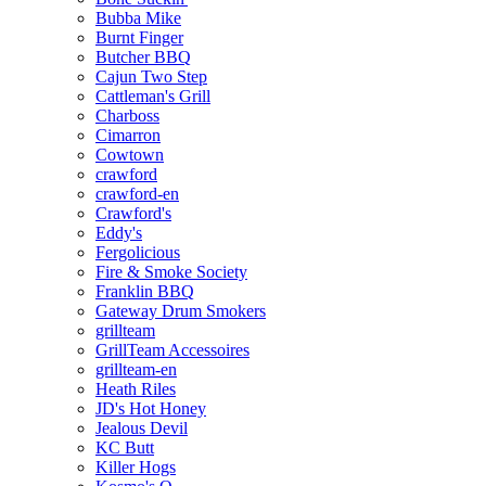
Bubba Mike
Burnt Finger
Butcher BBQ
Cajun Two Step
Cattleman's Grill
Charboss
Cimarron
Cowtown
crawford
crawford-en
Crawford's
Eddy's
Fergolicious
Fire & Smoke Society
Franklin BBQ
Gateway Drum Smokers
grillteam
GrillTeam Accessoires
grillteam-en
Heath Riles
JD's Hot Honey
Jealous Devil
KC Butt
Killer Hogs