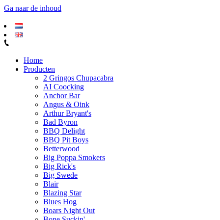
Ga naar de inhoud
Home
Producten
2 Gringos Chupacabra
AI Coocking
Anchor Bar
Angus & Oink
Arthur Bryant's
Bad Byron
BBQ Delight
BBQ Pit Boys
Betterwood
Big Poppa Smokers
Big Rick's
Big Swede
Blair
Blazing Star
Blues Hog
Boars Night Out
Bone Suckin'