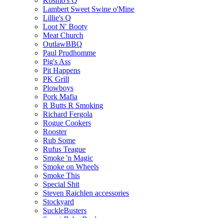
Kosmo's Q
Lambert Sweet Swine o'Mine
Lillie's Q
Loot N' Booty
Meat Church
OutlawBBQ
Paul Prudhomme
Pig's Ass
Pit Happens
PK Grill
Plowboys
Pork Mafia
R Butts R Smoking
Richard Fergola
Rogue Cookers
Rooster
Rub Some
Rufus Teague
Smoke 'n Magic
Smoke on Wheels
Smoke This
Special Shit
Steven Raichlen accessories
Stockyard
SuckleBusters