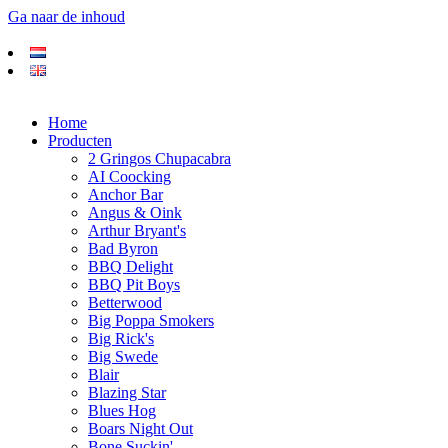
Ga naar de inhoud
Home
Producten
2 Gringos Chupacabra
AI Coocking
Anchor Bar
Angus & Oink
Arthur Bryant's
Bad Byron
BBQ Delight
BBQ Pit Boys
Betterwood
Big Poppa Smokers
Big Rick's
Big Swede
Blair
Blazing Star
Blues Hog
Boars Night Out
Bone Suckin'