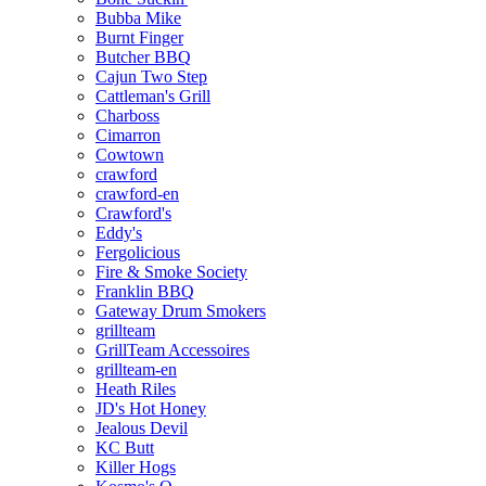
Bubba Mike
Burnt Finger
Butcher BBQ
Cajun Two Step
Cattleman's Grill
Charboss
Cimarron
Cowtown
crawford
crawford-en
Crawford's
Eddy's
Fergolicious
Fire & Smoke Society
Franklin BBQ
Gateway Drum Smokers
grillteam
GrillTeam Accessoires
grillteam-en
Heath Riles
JD's Hot Honey
Jealous Devil
KC Butt
Killer Hogs