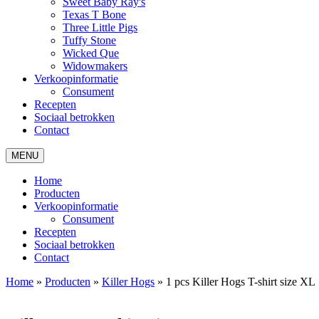
Sweet Baby Ray's
Texas T Bone
Three Little Pigs
Tuffy Stone
Wicked Que
Widowmakers
Verkoopinformatie
Consument
Recepten
Sociaal betrokken
Contact
MENU
Home
Producten
Verkoopinformatie
Consument
Recepten
Sociaal betrokken
Contact
Home
»
Producten
»
Killer Hogs
»
1 pcs Killer Hogs T-shirt size XL