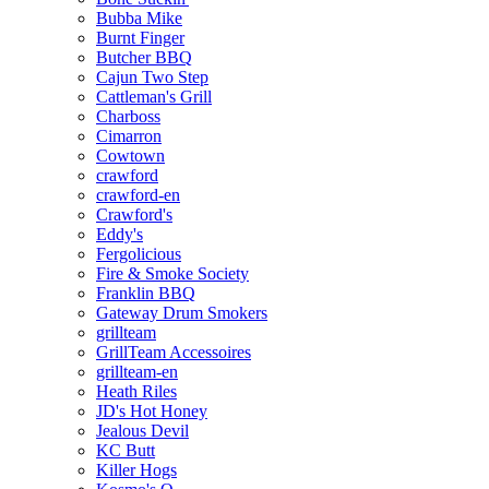
Bubba Mike
Burnt Finger
Butcher BBQ
Cajun Two Step
Cattleman's Grill
Charboss
Cimarron
Cowtown
crawford
crawford-en
Crawford's
Eddy's
Fergolicious
Fire & Smoke Society
Franklin BBQ
Gateway Drum Smokers
grillteam
GrillTeam Accessoires
grillteam-en
Heath Riles
JD's Hot Honey
Jealous Devil
KC Butt
Killer Hogs