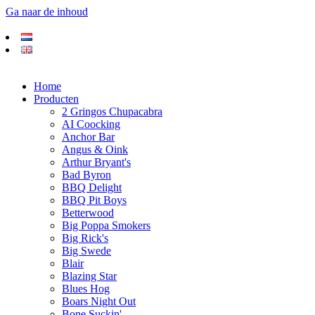
Ga naar de inhoud
Home
Producten
2 Gringos Chupacabra
AI Coocking
Anchor Bar
Angus & Oink
Arthur Bryant's
Bad Byron
BBQ Delight
BBQ Pit Boys
Betterwood
Big Poppa Smokers
Big Rick's
Big Swede
Blair
Blazing Star
Blues Hog
Boars Night Out
Bone Suckin'