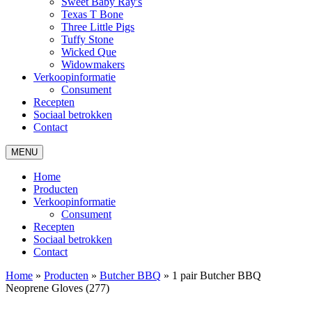
Sweet Baby Ray's
Texas T Bone
Three Little Pigs
Tuffy Stone
Wicked Que
Widowmakers
Verkoopinformatie
Consument
Recepten
Sociaal betrokken
Contact
MENU
Home
Producten
Verkoopinformatie
Consument
Recepten
Sociaal betrokken
Contact
Home
»
Producten
»
Butcher BBQ
»
1 pair Butcher BBQ
Neoprene Gloves (277)