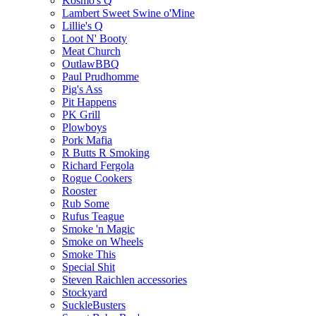
Kosmo's Q
Lambert Sweet Swine o'Mine
Lillie's Q
Loot N' Booty
Meat Church
OutlawBBQ
Paul Prudhomme
Pig's Ass
Pit Happens
PK Grill
Plowboys
Pork Mafia
R Butts R Smoking
Richard Fergola
Rogue Cookers
Rooster
Rub Some
Rufus Teague
Smoke 'n Magic
Smoke on Wheels
Smoke This
Special Shit
Steven Raichlen accessories
Stockyard
SuckleBusters