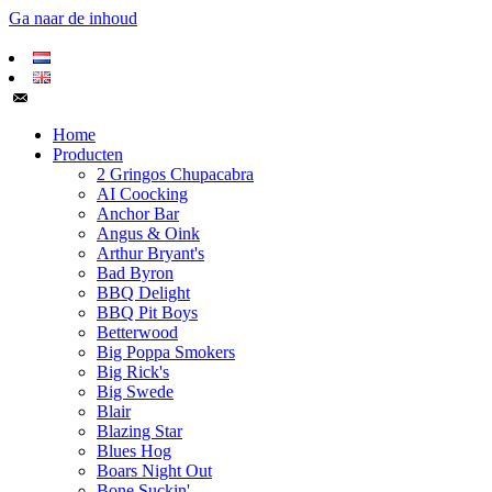
Ga naar de inhoud
Home
Producten
2 Gringos Chupacabra
AI Coocking
Anchor Bar
Angus & Oink
Arthur Bryant's
Bad Byron
BBQ Delight
BBQ Pit Boys
Betterwood
Big Poppa Smokers
Big Rick's
Big Swede
Blair
Blazing Star
Blues Hog
Boars Night Out
Bone Suckin'