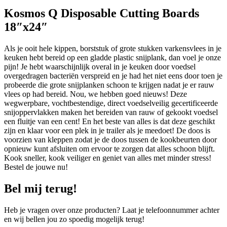
Kosmos Q Disposable Cutting Boards
18″x24″
Als je ooit hele kippen, borststuk of grote stukken varkensvlees in je
keuken hebt bereid op een gladde plastic snijplank, dan voel je onze
pijn! Je hebt waarschijnlijk overal in je keuken door voedsel
overgedragen bacteriën verspreid en je had het niet eens door toen je
probeerde die grote snijplanken schoon te krijgen nadat je er rauw
vlees op had bereid. Nou, we hebben goed nieuws! Deze
wegwerpbare, vochtbestendige, direct voedselveilig gecertificeerde
snijoppervlakken maken het bereiden van rauw of gekookt voedsel
een fluitje van een cent! En het beste van alles is dat deze geschikt
zijn en klaar voor een plek in je trailer als je meedoet! De doos is
voorzien van kleppen zodat je de doos tussen de kookbeurten door
opnieuw kunt afsluiten om ervoor te zorgen dat alles schoon blijft.
Kook sneller, kook veiliger en geniet van alles met minder stress!
Bestel de jouwe nu!
Bel mij terug!
Heb je vragen over onze producten? Laat je telefoonnummer achter
en wij bellen jou zo spoedig mogelijk terug!