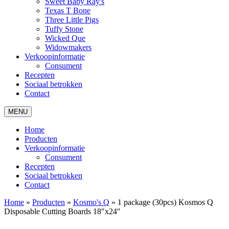
Sweet Baby Ray's
Texas T Bone
Three Little Pigs
Tuffy Stone
Wicked Que
Widowmakers
Verkoopinformatie
Consument
Recepten
Sociaal betrokken
Contact
MENU
Home
Producten
Verkoopinformatie
Consument
Recepten
Sociaal betrokken
Contact
Home
»
Producten
»
Kosmo's Q
»
1 package (30pcs) Kosmos Q
Disposable Cutting Boards 18″x24″