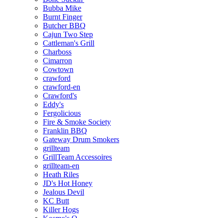
Bubba Mike
Burnt Finger
Butcher BBQ
Cajun Two Step
Cattleman's Grill
Charboss
Cimarron
Cowtown
crawford
crawford-en
Crawford's
Eddy's
Fergolicious
Fire & Smoke Society
Franklin BBQ
Gateway Drum Smokers
grillteam
GrillTeam Accessoires
grillteam-en
Heath Riles
JD's Hot Honey
Jealous Devil
KC Butt
Killer Hogs