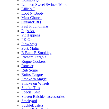
Kosmo's Q
Lambert Sweet Swine o'Mine
Lillie's Q
Loot N' Booty
Meat Church
OutlawBBQ
Paul Prudhomme
Pig's Ass
Pit Happens
PK Grill
Plowboys
Pork Mafia
R Butts R Smoking
Richard Fergola
Rogue Cookers
Rooster
Rub Some
Rufus Teague
Smoke 'n Magic
Smoke on Wheels
Smoke This
Special Shit
Steven Raichlen accessories
Stockyard
SuckleBusters