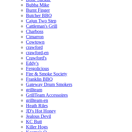
Bubba Mike
Burnt Finger
Butcher BBQ
Cajun Two Step
Cattleman's Grill
Charboss
Cimarron
Cowtown
crawford
crawford-en
Crawford's
Eddy's
Fergolicious
Fire & Smoke Society
Franklin BBQ
Gateway Drum Smokers
grillteam
GrillTeam Accessoires
grillteam-en
Heath Riles
JD's Hot Honey
Jealous Devil
KC Butt
Killer Hogs