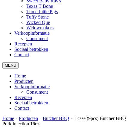
Sweet Baby Ray's
Texas T Bone
Three Little Pigs
Tuffy Stone
Wicked Que
Widowmakers
Verkoopinformatie
Consument
Recepten
Sociaal betrokken
Contact
MENU
Home
Producten
Verkoopinformatie
Consument
Recepten
Sociaal betrokken
Contact
Home
»
Producten
»
Butcher BBQ
»
1 case (9pcs) Butcher BBQ
Pork Injection 16oz