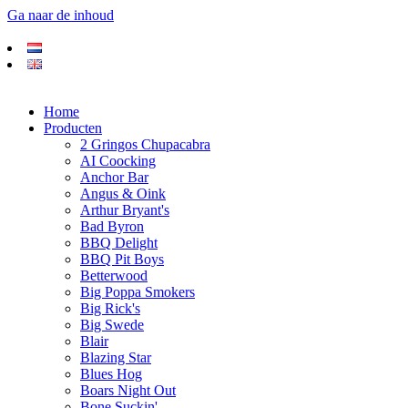
Ga naar de inhoud
Home
Producten
2 Gringos Chupacabra
AI Coocking
Anchor Bar
Angus & Oink
Arthur Bryant's
Bad Byron
BBQ Delight
BBQ Pit Boys
Betterwood
Big Poppa Smokers
Big Rick's
Big Swede
Blair
Blazing Star
Blues Hog
Boars Night Out
Bone Suckin'