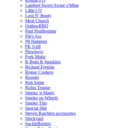
Kosmo's Q
Lambert Sweet Swine o'Mine
Lillie's Q
Loot N' Booty
Meat Church
OutlawBBQ
Paul Prudhomme
Pig's Ass
Pit Happens
PK Grill
Plowboys
Pork Mafia
R Butts R Smoking
Richard Fergola
Rogue Cookers
Rooster
Rub Some
Rufus Teague
Smoke 'n Magic
Smoke on Wheels
Smoke This
Special Shit
Steven Raichlen accessories
Stockyard
SuckleBusters