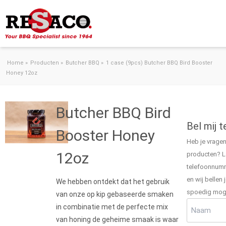
Ga naar de inhoud
Home
»
Producten
»
Butcher BBQ
»
1 case (9pcs) Butcher BBQ Bird Booster
Honey 12oz
Butcher BBQ Bird
Bel mij t
Booster Honey
Heb je vrage
12oz
producten? La
telefoonnumm
en wij bellen 
We hebben ontdekt dat het gebruik
spoedig moge
van onze op kip gebaseerde smaken
Naam
(Verei
in combinatie met de perfecte mix
van honing de geheime smaak is waar