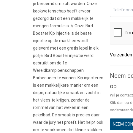
je beroemd om zult worden. Onze
Telefoon
kookwetenschap heeft ervoor
gezorgd dat dit een makkelijk te
CAPTCHA
mengen formule is. // Onze Bird
Booster Kip injectie is de beste
injectie op de markt en wordt
geleverd met een gratis lepel in elk
Verzenden
potje. Bird Booster injectie werd
gebruikt om de 1e
Alternative
Wereldkampioenschappen
Neem co
Barbecueën te winnen. Kip injecteren
op
is een makkelijkere manier om een
diepe, natuurlijke smaak en vocht in
Wil je conta
het vlees te krijgen, zonder de
Klik dan op d
rommel van het weken in een
onderstaande
pekelbad. De smaak is precies daar
waar de jury het proeft. Het helpt ook
NEEM CON
om te voorkomen dat kleine stukken