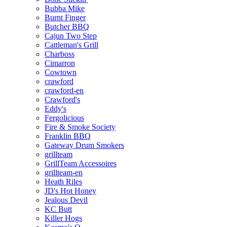
Bubba Mike
Burnt Finger
Butcher BBQ
Cajun Two Step
Cattleman's Grill
Charboss
Cimarron
Cowtown
crawford
crawford-en
Crawford's
Eddy's
Fergolicious
Fire & Smoke Society
Franklin BBQ
Gateway Drum Smokers
grillteam
GrillTeam Accessoires
grillteam-en
Heath Riles
JD's Hot Honey
Jealous Devil
KC Butt
Killer Hogs