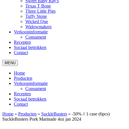
Sweet Baby Ray's
Texas T Bone
Three Little Pigs
Tuffy Stone
Wicked Que
Widowmakers
Verkoopinformatie
Consument
Recepten
Sociaal betrokken
Contact
MENU
Home
Producten
Verkoopinformatie
Consument
Recepten
Sociaal betrokken
Contact
Home
»
Producten
»
SuckleBusters
»
-50% // 1 case (6pcs)
SuckleBusters Pork Marinade 4oz jan 2024