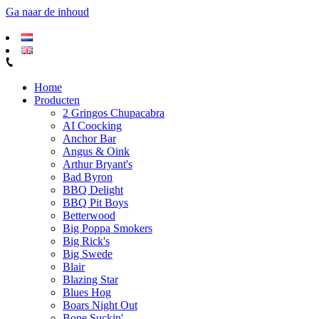
Ga naar de inhoud
Home
Producten
2 Gringos Chupacabra
AI Coocking
Anchor Bar
Angus & Oink
Arthur Bryant's
Bad Byron
BBQ Delight
BBQ Pit Boys
Betterwood
Big Poppa Smokers
Big Rick's
Big Swede
Blair
Blazing Star
Blues Hog
Boars Night Out
Bone Suckin'