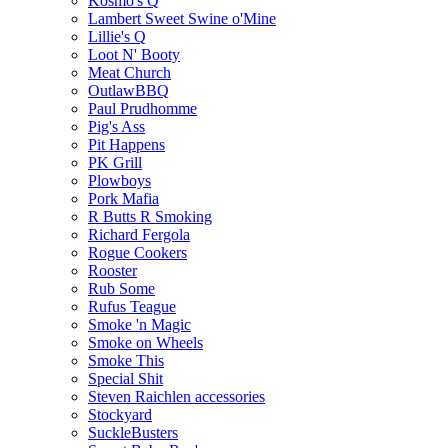
Kosmo's Q
Lambert Sweet Swine o'Mine
Lillie's Q
Loot N' Booty
Meat Church
OutlawBBQ
Paul Prudhomme
Pig's Ass
Pit Happens
PK Grill
Plowboys
Pork Mafia
R Butts R Smoking
Richard Fergola
Rogue Cookers
Rooster
Rub Some
Rufus Teague
Smoke 'n Magic
Smoke on Wheels
Smoke This
Special Shit
Steven Raichlen accessories
Stockyard
SuckleBusters