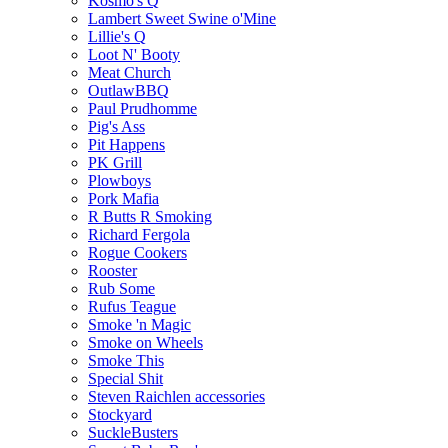
Kosmo's Q
Lambert Sweet Swine o'Mine
Lillie's Q
Loot N' Booty
Meat Church
OutlawBBQ
Paul Prudhomme
Pig's Ass
Pit Happens
PK Grill
Plowboys
Pork Mafia
R Butts R Smoking
Richard Fergola
Rogue Cookers
Rooster
Rub Some
Rufus Teague
Smoke 'n Magic
Smoke on Wheels
Smoke This
Special Shit
Steven Raichlen accessories
Stockyard
SuckleBusters