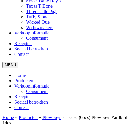
Sweet Baby Ray's
Texas T Bone
Three Little Pigs
Tuffy Stone
Wicked Que
Widowmakers
Verkoopinformatie
Consument
Recepten
Sociaal betrokken
Contact
MENU
Home
Producten
Verkoopinformatie
Consument
Recepten
Sociaal betrokken
Contact
Home
»
Producten
»
Plowboys
»
1 case (6pcs) Plowboys Yardbird
14oz