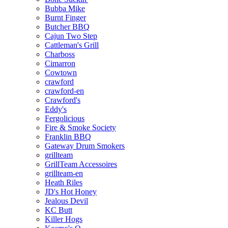
Bubba Mike
Burnt Finger
Butcher BBQ
Cajun Two Step
Cattleman's Grill
Charboss
Cimarron
Cowtown
crawford
crawford-en
Crawford's
Eddy's
Fergolicious
Fire & Smoke Society
Franklin BBQ
Gateway Drum Smokers
grillteam
GrillTeam Accessoires
grillteam-en
Heath Riles
JD's Hot Honey
Jealous Devil
KC Butt
Killer Hogs