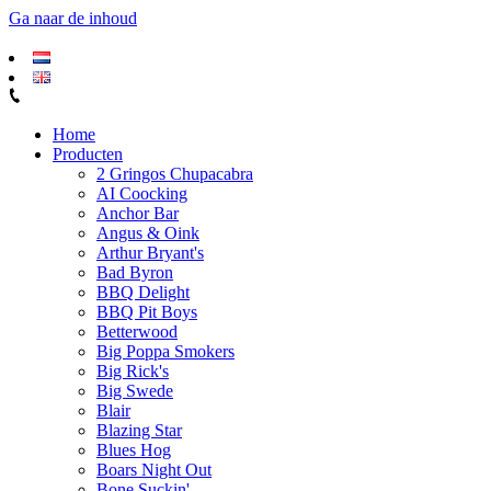
Ga naar de inhoud
Home
Producten
2 Gringos Chupacabra
AI Coocking
Anchor Bar
Angus & Oink
Arthur Bryant's
Bad Byron
BBQ Delight
BBQ Pit Boys
Betterwood
Big Poppa Smokers
Big Rick's
Big Swede
Blair
Blazing Star
Blues Hog
Boars Night Out
Bone Suckin'