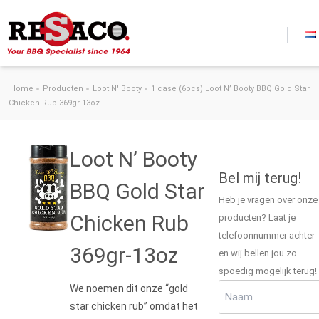
Ga naar de inhoud
Home
»
Producten
»
Loot N' Booty
»
1 case (6pcs) Loot N’ Booty BBQ Gold Star
Chicken Rub 369gr-13oz
Loot N’ Booty
Bel mij terug!
BBQ Gold Star
Heb je vragen over onze
Chicken Rub
producten? Laat je
telefoonnummer achter
369gr-13oz
en wij bellen jou zo
spoedig mogelijk terug!
Naam
We noemen dit onze “gold
(Vereist)
star chicken rub” omdat het