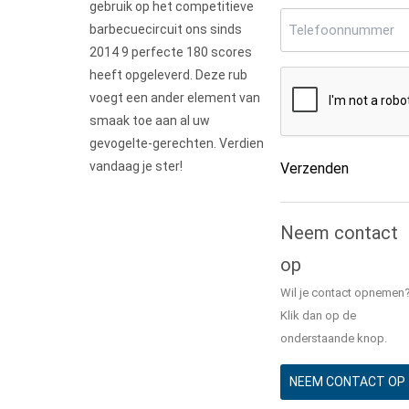
gebruik op het competitieve
Telefoonnummer
(
barbecuecircuit ons sinds
2014 9 perfecte 180 scores
heeft opgeleverd. Deze rub
CAPTCHA
voegt een ander element van
smaak toe aan al uw
gevogelte-gerechten. Verdien
vandaag je ster!
Verzenden
Alternative:
Neem contact
op
Wil je contact opnemen
Klik dan op de
onderstaande knop.
NEEM CONTACT OP