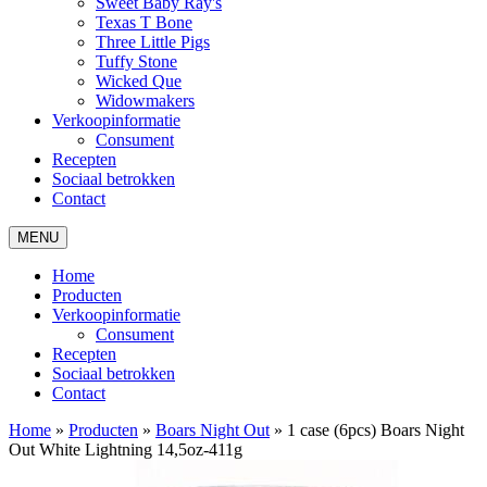
Sweet Baby Ray's
Texas T Bone
Three Little Pigs
Tuffy Stone
Wicked Que
Widowmakers
Verkoopinformatie
Consument
Recepten
Sociaal betrokken
Contact
MENU
Home
Producten
Verkoopinformatie
Consument
Recepten
Sociaal betrokken
Contact
Home
»
Producten
»
Boars Night Out
»
1 case (6pcs) Boars Night
Out White Lightning 14,5oz-411g