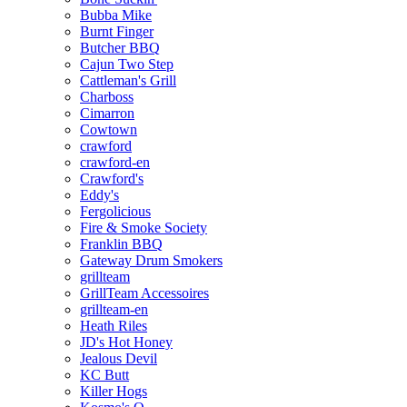
Bubba Mike
Burnt Finger
Butcher BBQ
Cajun Two Step
Cattleman's Grill
Charboss
Cimarron
Cowtown
crawford
crawford-en
Crawford's
Eddy's
Fergolicious
Fire & Smoke Society
Franklin BBQ
Gateway Drum Smokers
grillteam
GrillTeam Accessoires
grillteam-en
Heath Riles
JD's Hot Honey
Jealous Devil
KC Butt
Killer Hogs