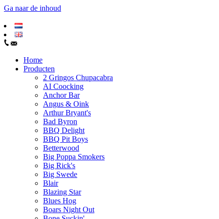
Ga naar de inhoud
Home
Producten
2 Gringos Chupacabra
AI Coocking
Anchor Bar
Angus & Oink
Arthur Bryant's
Bad Byron
BBQ Delight
BBQ Pit Boys
Betterwood
Big Poppa Smokers
Big Rick's
Big Swede
Blair
Blazing Star
Blues Hog
Boars Night Out
Bone Suckin'