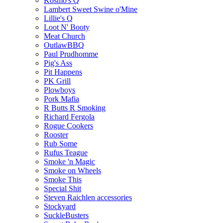
Kosmo's Q
Lambert Sweet Swine o'Mine
Lillie's Q
Loot N' Booty
Meat Church
OutlawBBQ
Paul Prudhomme
Pig's Ass
Pit Happens
PK Grill
Plowboys
Pork Mafia
R Butts R Smoking
Richard Fergola
Rogue Cookers
Rooster
Rub Some
Rufus Teague
Smoke 'n Magic
Smoke on Wheels
Smoke This
Special Shit
Steven Raichlen accessories
Stockyard
SuckleBusters