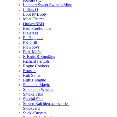
Kosmo's Q
Lambert Sweet Swine o'Mine
Lillie's Q
Loot N' Booty
Meat Church
OutlawBBQ
Paul Prudhomme
Pig's Ass
Pit Happens
PK Grill
Plowboys
Pork Mafia
R Butts R Smoking
Richard Fergola
Rogue Cookers
Rooster
Rub Some
Rufus Teague
Smoke 'n Magic
Smoke on Wheels
Smoke This
Special Shit
Steven Raichlen accessories
Stockyard
SuckleBusters