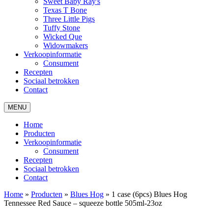
Sweet Baby Ray's
Texas T Bone
Three Little Pigs
Tuffy Stone
Wicked Que
Widowmakers
Verkoopinformatie
Consument
Recepten
Sociaal betrokken
Contact
MENU
Home
Producten
Verkoopinformatie
Consument
Recepten
Sociaal betrokken
Contact
Home
»
Producten
»
Blues Hog
»
1 case (6pcs) Blues Hog
Tennessee Red Sauce – squeeze bottle 505ml-23oz