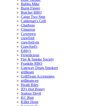
Bubba Mike
Burnt Finger
Butcher BBQ
Cajun Two Step
Cattleman's Grill
Charboss
Cimarron
Cowtown
crawford
crawford-en
Crawford's
Eddy's
Fergolicious
Fire & Smoke Society
Franklin BBQ
Gateway Drum Smokers
grillteam
GrillTeam Accessoires
grillteam-en
Heath Riles
JD's Hot Honey
Jealous Devil
KC Butt
Killer Hogs