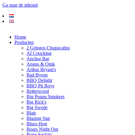
Ga naar de inhoud
Home
Producten
2 Gringos Chupacabra
AI Coocking
Anchor Bar
Angus & Oink
Arthur Bryant's
Bad Byron
BBQ Delight
BBQ Pit Boys
Betterwood
Big Poppa Smokers
Big Rick's
Big Swede
Blair
Blazing Star
Blues Hog
Boars Night Out
Bone Suckin'