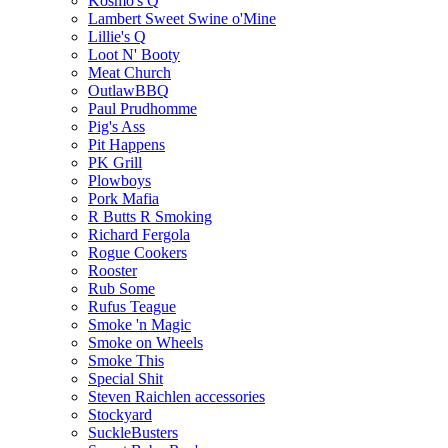
Kosmo's Q
Lambert Sweet Swine o'Mine
Lillie's Q
Loot N' Booty
Meat Church
OutlawBBQ
Paul Prudhomme
Pig's Ass
Pit Happens
PK Grill
Plowboys
Pork Mafia
R Butts R Smoking
Richard Fergola
Rogue Cookers
Rooster
Rub Some
Rufus Teague
Smoke 'n Magic
Smoke on Wheels
Smoke This
Special Shit
Steven Raichlen accessories
Stockyard
SuckleBusters