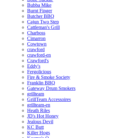
Bubba Mike
Burnt Finger
Butcher BBQ
Cajun Two Step
Cattleman's Grill
Charboss
Cimarron
Cowtown
crawford
crawford-en
Crawford's
Eddy's
Fergolicious
Fire & Smoke Society
Franklin BBQ
Gateway Drum Smokers
grillteam
GrillTeam Accessoires
grillteam-en
Heath Riles
JD's Hot Honey
Jealous Devil
KC Butt
Killer Hogs