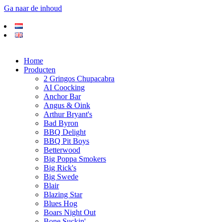
Ga naar de inhoud
Home
Producten
2 Gringos Chupacabra
AI Coocking
Anchor Bar
Angus & Oink
Arthur Bryant's
Bad Byron
BBQ Delight
BBQ Pit Boys
Betterwood
Big Poppa Smokers
Big Rick's
Big Swede
Blair
Blazing Star
Blues Hog
Boars Night Out
Bone Suckin'