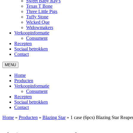
Sweet Baby Ray's
Texas T Bone
Three Little Pigs
Tuffy Stone
Wicked Que
Widowmakers
Verkoopinformatie
Consument
Recepten
Sociaal betrokken
Contact
MENU
Home
Producten
Verkoopinformatie
Consument
Recepten
Sociaal betrokken
Contact
Home
»
Producten
»
Blazing Star
»
1 case (6pcs) Blazing Star Reap