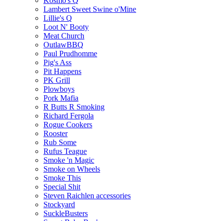
Kosmo's Q
Lambert Sweet Swine o'Mine
Lillie's Q
Loot N' Booty
Meat Church
OutlawBBQ
Paul Prudhomme
Pig's Ass
Pit Happens
PK Grill
Plowboys
Pork Mafia
R Butts R Smoking
Richard Fergola
Rogue Cookers
Rooster
Rub Some
Rufus Teague
Smoke 'n Magic
Smoke on Wheels
Smoke This
Special Shit
Steven Raichlen accessories
Stockyard
SuckleBusters