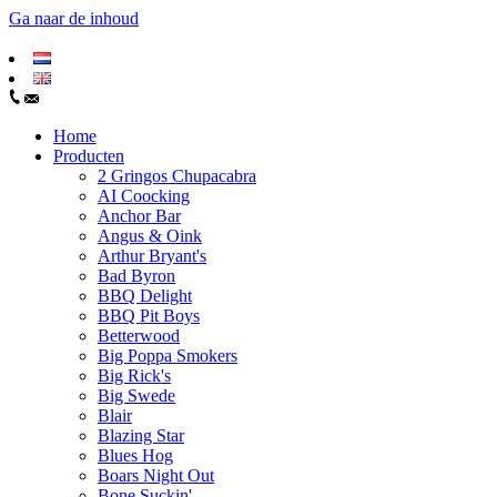
Ga naar de inhoud
Home
Producten
2 Gringos Chupacabra
AI Coocking
Anchor Bar
Angus & Oink
Arthur Bryant's
Bad Byron
BBQ Delight
BBQ Pit Boys
Betterwood
Big Poppa Smokers
Big Rick's
Big Swede
Blair
Blazing Star
Blues Hog
Boars Night Out
Bone Suckin'