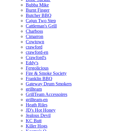
Bubba Mike
Burnt Finger
Butcher BBQ
Cajun Two Step
Cattleman's Grill
Charboss
Cimarron
Cowtown
crawford
crawford-en
Crawford's
Eddy's
Fergolicious
Fire & Smoke Society
Franklin BBQ
Gateway Drum Smokers
grillteam
GrillTeam Accessoires
grillteam-en
Heath Riles
JD's Hot Honey
Jealous Devil
KC Butt
Killer Hogs