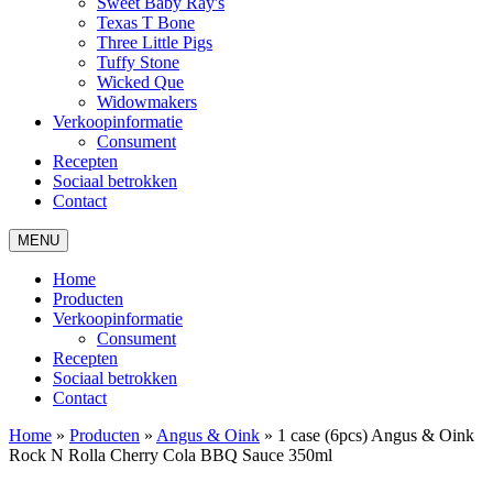
Sweet Baby Ray's
Texas T Bone
Three Little Pigs
Tuffy Stone
Wicked Que
Widowmakers
Verkoopinformatie
Consument
Recepten
Sociaal betrokken
Contact
MENU
Home
Producten
Verkoopinformatie
Consument
Recepten
Sociaal betrokken
Contact
Home
»
Producten
»
Angus & Oink
»
1 case (6pcs) Angus & Oink
Rock N Rolla Cherry Cola BBQ Sauce 350ml