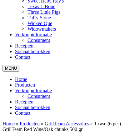
Sweet Baby Ray's
Texas T Bone
Three Little Pigs
Tuffy Stone
Wicked Que
Widowmakers
Verkoopinformatie
Consument
Recepten
Sociaal betrokken
Contact
MENU
Home
Producten
Verkoopinformatie
Consument
Recepten
Sociaal betrokken
Contact
Home
»
Producten
»
GrillTeam Accessoires
»
1 case (6 pcs)
GrillTeam Red Wine/Oak chunks 500 gr