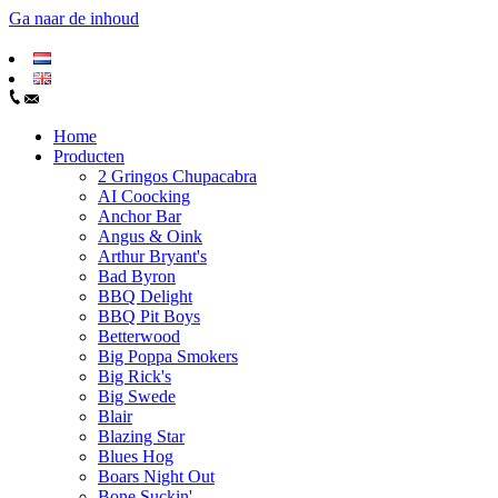
Ga naar de inhoud
Home
Producten
2 Gringos Chupacabra
AI Coocking
Anchor Bar
Angus & Oink
Arthur Bryant's
Bad Byron
BBQ Delight
BBQ Pit Boys
Betterwood
Big Poppa Smokers
Big Rick's
Big Swede
Blair
Blazing Star
Blues Hog
Boars Night Out
Bone Suckin'