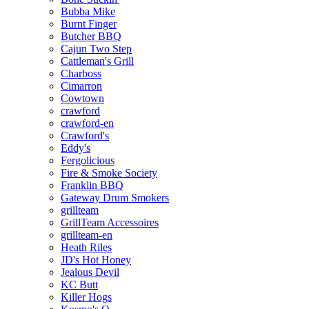
Bubba Mike
Burnt Finger
Butcher BBQ
Cajun Two Step
Cattleman's Grill
Charboss
Cimarron
Cowtown
crawford
crawford-en
Crawford's
Eddy's
Fergolicious
Fire & Smoke Society
Franklin BBQ
Gateway Drum Smokers
grillteam
GrillTeam Accessoires
grillteam-en
Heath Riles
JD's Hot Honey
Jealous Devil
KC Butt
Killer Hogs