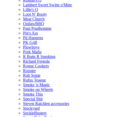
Kosmo's Q
Lambert Sweet Swine o'Mine
Lillie's Q
Loot N' Booty
Meat Church
OutlawBBQ
Paul Prudhomme
Pig's Ass
Pit Happens
PK Grill
Plowboys
Pork Mafia
R Butts R Smoking
Richard Fergola
Rogue Cookers
Rooster
Rub Some
Rufus Teague
Smoke 'n Magic
Smoke on Wheels
Smoke This
Special Shit
Steven Raichlen accessories
Stockyard
SuckleBusters