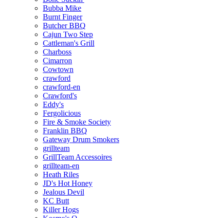
Bubba Mike
Burnt Finger
Butcher BBQ
Cajun Two Step
Cattleman's Grill
Charboss
Cimarron
Cowtown
crawford
crawford-en
Crawford's
Eddy's
Fergolicious
Fire & Smoke Society
Franklin BBQ
Gateway Drum Smokers
grillteam
GrillTeam Accessoires
grillteam-en
Heath Riles
JD's Hot Honey
Jealous Devil
KC Butt
Killer Hogs