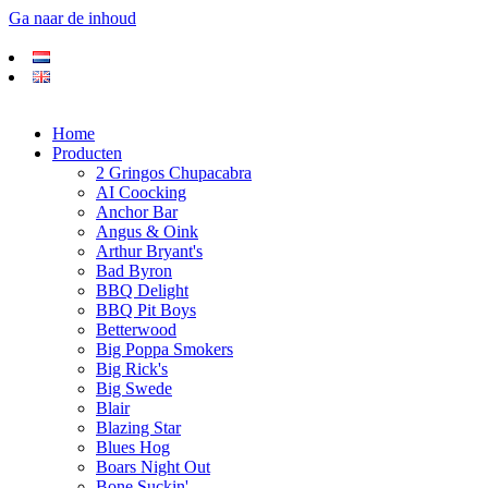
Ga naar de inhoud
Home
Producten
2 Gringos Chupacabra
AI Coocking
Anchor Bar
Angus & Oink
Arthur Bryant's
Bad Byron
BBQ Delight
BBQ Pit Boys
Betterwood
Big Poppa Smokers
Big Rick's
Big Swede
Blair
Blazing Star
Blues Hog
Boars Night Out
Bone Suckin'