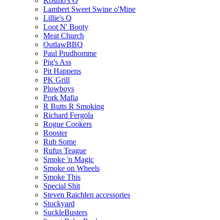
Kosmo's Q
Lambert Sweet Swine o'Mine
Lillie's Q
Loot N' Booty
Meat Church
OutlawBBQ
Paul Prudhomme
Pig's Ass
Pit Happens
PK Grill
Plowboys
Pork Mafia
R Butts R Smoking
Richard Fergola
Rogue Cookers
Rooster
Rub Some
Rufus Teague
Smoke 'n Magic
Smoke on Wheels
Smoke This
Special Shit
Steven Raichlen accessories
Stockyard
SuckleBusters