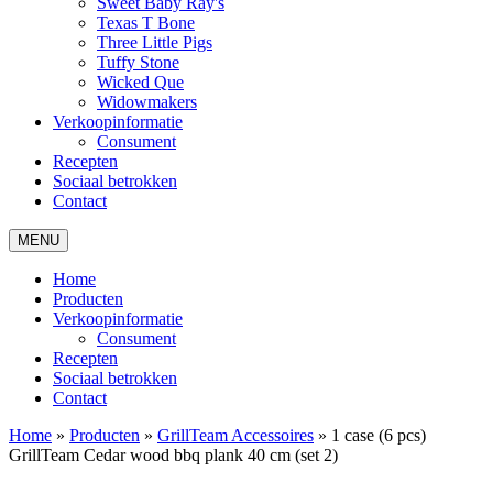
Sweet Baby Ray's
Texas T Bone
Three Little Pigs
Tuffy Stone
Wicked Que
Widowmakers
Verkoopinformatie
Consument
Recepten
Sociaal betrokken
Contact
MENU
Home
Producten
Verkoopinformatie
Consument
Recepten
Sociaal betrokken
Contact
Home
»
Producten
»
GrillTeam Accessoires
»
1 case (6 pcs)
GrillTeam Cedar wood bbq plank 40 cm (set 2)