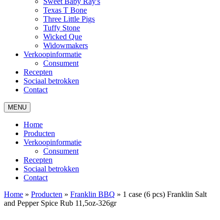
Sweet Baby Ray's
Texas T Bone
Three Little Pigs
Tuffy Stone
Wicked Que
Widowmakers
Verkoopinformatie
Consument
Recepten
Sociaal betrokken
Contact
MENU
Home
Producten
Verkoopinformatie
Consument
Recepten
Sociaal betrokken
Contact
Home
»
Producten
»
Franklin BBQ
»
1 case (6 pcs) Franklin Salt
and Pepper Spice Rub 11,5oz-326gr