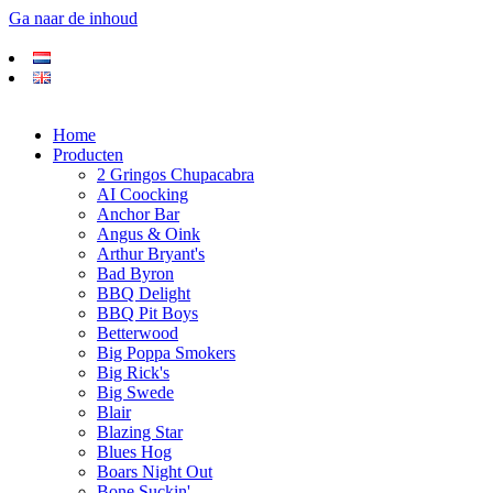
Ga naar de inhoud
Home
Producten
2 Gringos Chupacabra
AI Coocking
Anchor Bar
Angus & Oink
Arthur Bryant's
Bad Byron
BBQ Delight
BBQ Pit Boys
Betterwood
Big Poppa Smokers
Big Rick's
Big Swede
Blair
Blazing Star
Blues Hog
Boars Night Out
Bone Suckin'