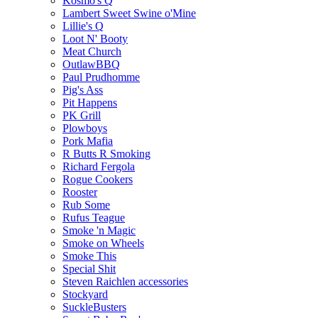
Kosmo's Q
Lambert Sweet Swine o'Mine
Lillie's Q
Loot N' Booty
Meat Church
OutlawBBQ
Paul Prudhomme
Pig's Ass
Pit Happens
PK Grill
Plowboys
Pork Mafia
R Butts R Smoking
Richard Fergola
Rogue Cookers
Rooster
Rub Some
Rufus Teague
Smoke 'n Magic
Smoke on Wheels
Smoke This
Special Shit
Steven Raichlen accessories
Stockyard
SuckleBusters