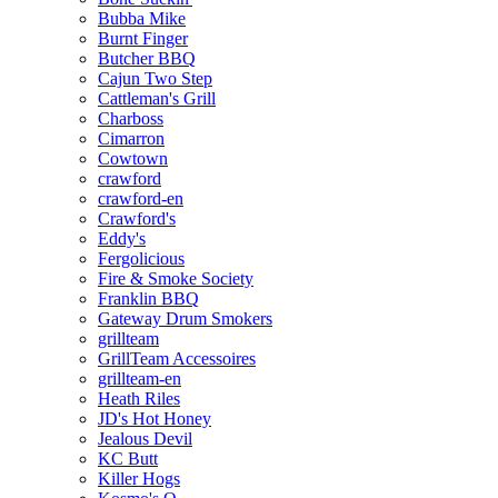
Bubba Mike
Burnt Finger
Butcher BBQ
Cajun Two Step
Cattleman's Grill
Charboss
Cimarron
Cowtown
crawford
crawford-en
Crawford's
Eddy's
Fergolicious
Fire & Smoke Society
Franklin BBQ
Gateway Drum Smokers
grillteam
GrillTeam Accessoires
grillteam-en
Heath Riles
JD's Hot Honey
Jealous Devil
KC Butt
Killer Hogs