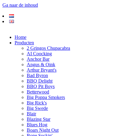
Ga naar de inhoud
Home
Producten
2 Gringos Chupacabra
AI Coocking
Anchor Bar
Angus & Oink
Arthur Bryant's
Bad Byron
BBQ Delight
BBQ Pit Boys
Betterwood
Big Poppa Smokers
Big Rick's
Big Swede
Blair
Blazing Star
Blues Hog
Boars Night Out
Bone Suckin'