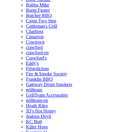
Bubba Mike
Burnt Finger
Butcher BBQ
Cajun Two Step
Cattleman's Grill
Charboss
Cimarron
Cowtown
crawford
crawford-en
Crawford's
Eddy's
Fergolicious
Fire & Smoke Society
Franklin BBQ
Gateway Drum Smokers
grillteam
GrillTeam Accessoires
grillteam-en
Heath Riles
JD's Hot Honey
Jealous Devil
KC Butt
Killer Hogs