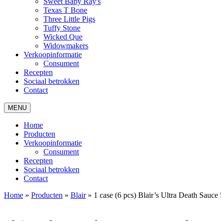
Sweet Baby Ray's
Texas T Bone
Three Little Pigs
Tuffy Stone
Wicked Que
Widowmakers
Verkoopinformatie
Consument
Recepten
Sociaal betrokken
Contact
MENU
Home
Producten
Verkoopinformatie
Consument
Recepten
Sociaal betrokken
Contact
Home
»
Producten
»
Blair
»
1 case (6 pcs) Blair’s Ultra Death Sauc