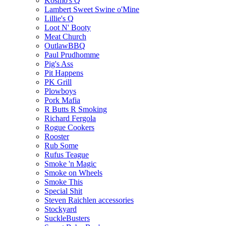
Kosmo's Q
Lambert Sweet Swine o'Mine
Lillie's Q
Loot N' Booty
Meat Church
OutlawBBQ
Paul Prudhomme
Pig's Ass
Pit Happens
PK Grill
Plowboys
Pork Mafia
R Butts R Smoking
Richard Fergola
Rogue Cookers
Rooster
Rub Some
Rufus Teague
Smoke 'n Magic
Smoke on Wheels
Smoke This
Special Shit
Steven Raichlen accessories
Stockyard
SuckleBusters