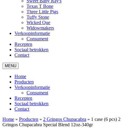
Sweet Baby Ray's
Texas T Bone
Three Little Pigs
Tuffy Stone
Wicked Que
Widowmakers
Verkoopinformatie
Consument
Recepten
Sociaal betrokken
Contact
MENU
Home
Producten
Verkoopinformatie
Consument
Recepten
Sociaal betrokken
Contact
Home
»
Producten
»
2 Gringos Chupacabra
»
1 case (6 pcs) 2
Gringos Chupacabra Special Blend 12oz-340gr