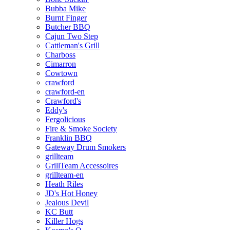
Bubba Mike
Burnt Finger
Butcher BBQ
Cajun Two Step
Cattleman's Grill
Charboss
Cimarron
Cowtown
crawford
crawford-en
Crawford's
Eddy's
Fergolicious
Fire & Smoke Society
Franklin BBQ
Gateway Drum Smokers
grillteam
GrillTeam Accessoires
grillteam-en
Heath Riles
JD's Hot Honey
Jealous Devil
KC Butt
Killer Hogs