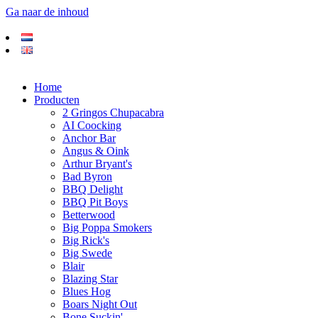
Ga naar de inhoud
Home
Producten
2 Gringos Chupacabra
AI Coocking
Anchor Bar
Angus & Oink
Arthur Bryant's
Bad Byron
BBQ Delight
BBQ Pit Boys
Betterwood
Big Poppa Smokers
Big Rick's
Big Swede
Blair
Blazing Star
Blues Hog
Boars Night Out
Bone Suckin'