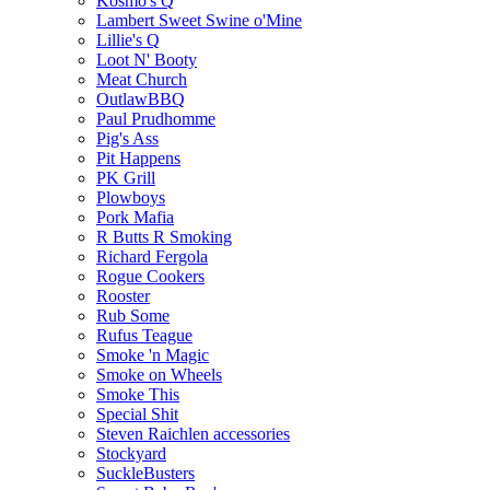
Kosmo's Q
Lambert Sweet Swine o'Mine
Lillie's Q
Loot N' Booty
Meat Church
OutlawBBQ
Paul Prudhomme
Pig's Ass
Pit Happens
PK Grill
Plowboys
Pork Mafia
R Butts R Smoking
Richard Fergola
Rogue Cookers
Rooster
Rub Some
Rufus Teague
Smoke 'n Magic
Smoke on Wheels
Smoke This
Special Shit
Steven Raichlen accessories
Stockyard
SuckleBusters