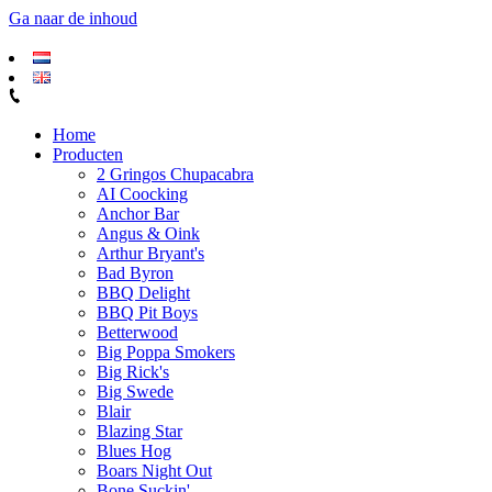
Ga naar de inhoud
Home
Producten
2 Gringos Chupacabra
AI Coocking
Anchor Bar
Angus & Oink
Arthur Bryant's
Bad Byron
BBQ Delight
BBQ Pit Boys
Betterwood
Big Poppa Smokers
Big Rick's
Big Swede
Blair
Blazing Star
Blues Hog
Boars Night Out
Bone Suckin'