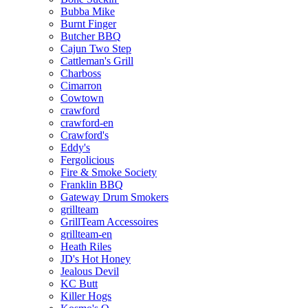
Bubba Mike
Burnt Finger
Butcher BBQ
Cajun Two Step
Cattleman's Grill
Charboss
Cimarron
Cowtown
crawford
crawford-en
Crawford's
Eddy's
Fergolicious
Fire & Smoke Society
Franklin BBQ
Gateway Drum Smokers
grillteam
GrillTeam Accessoires
grillteam-en
Heath Riles
JD's Hot Honey
Jealous Devil
KC Butt
Killer Hogs