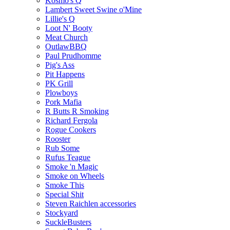
Kosmo's Q
Lambert Sweet Swine o'Mine
Lillie's Q
Loot N' Booty
Meat Church
OutlawBBQ
Paul Prudhomme
Pig's Ass
Pit Happens
PK Grill
Plowboys
Pork Mafia
R Butts R Smoking
Richard Fergola
Rogue Cookers
Rooster
Rub Some
Rufus Teague
Smoke 'n Magic
Smoke on Wheels
Smoke This
Special Shit
Steven Raichlen accessories
Stockyard
SuckleBusters