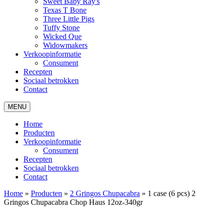
Sweet Baby Ray's
Texas T Bone
Three Little Pigs
Tuffy Stone
Wicked Que
Widowmakers
Verkoopinformatie
Consument
Recepten
Sociaal betrokken
Contact
MENU
Home
Producten
Verkoopinformatie
Consument
Recepten
Sociaal betrokken
Contact
Home
»
Producten
»
2 Gringos Chupacabra
»
1 case (6 pcs) 2
Gringos Chupacabra Chop Haus 12oz-340gr