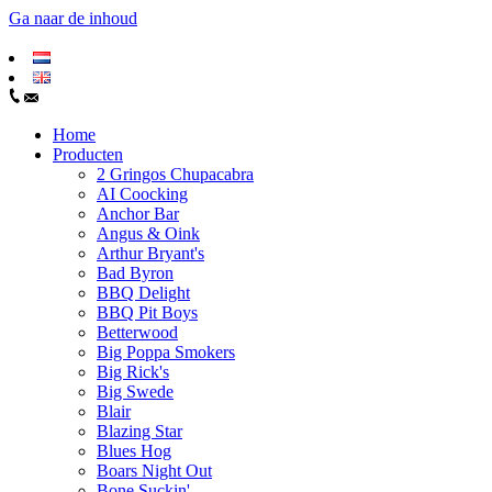
Ga naar de inhoud
Home
Producten
2 Gringos Chupacabra
AI Coocking
Anchor Bar
Angus & Oink
Arthur Bryant's
Bad Byron
BBQ Delight
BBQ Pit Boys
Betterwood
Big Poppa Smokers
Big Rick's
Big Swede
Blair
Blazing Star
Blues Hog
Boars Night Out
Bone Suckin'