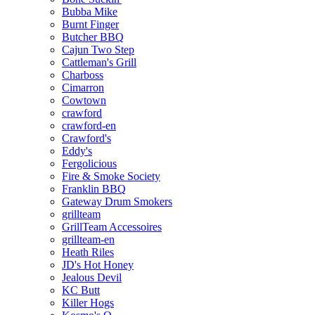
Bubba Mike
Burnt Finger
Butcher BBQ
Cajun Two Step
Cattleman's Grill
Charboss
Cimarron
Cowtown
crawford
crawford-en
Crawford's
Eddy's
Fergolicious
Fire & Smoke Society
Franklin BBQ
Gateway Drum Smokers
grillteam
GrillTeam Accessoires
grillteam-en
Heath Riles
JD's Hot Honey
Jealous Devil
KC Butt
Killer Hogs