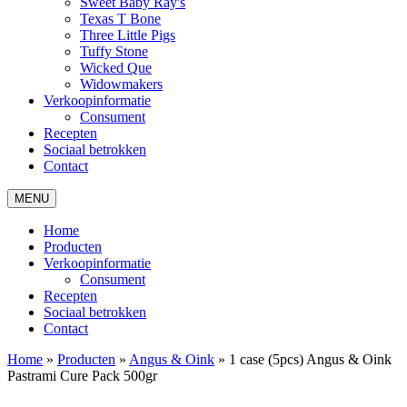
Sweet Baby Ray's
Texas T Bone
Three Little Pigs
Tuffy Stone
Wicked Que
Widowmakers
Verkoopinformatie
Consument
Recepten
Sociaal betrokken
Contact
MENU
Home
Producten
Verkoopinformatie
Consument
Recepten
Sociaal betrokken
Contact
Home
»
Producten
»
Angus & Oink
»
1 case (5pcs) Angus & Oink
Pastrami Cure Pack 500gr