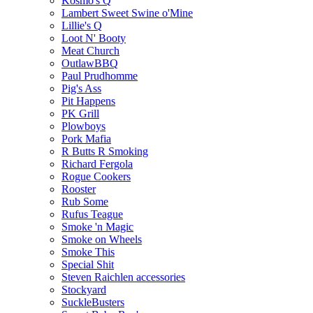
Kosmo's Q
Lambert Sweet Swine o'Mine
Lillie's Q
Loot N' Booty
Meat Church
OutlawBBQ
Paul Prudhomme
Pig's Ass
Pit Happens
PK Grill
Plowboys
Pork Mafia
R Butts R Smoking
Richard Fergola
Rogue Cookers
Rooster
Rub Some
Rufus Teague
Smoke 'n Magic
Smoke on Wheels
Smoke This
Special Shit
Steven Raichlen accessories
Stockyard
SuckleBusters