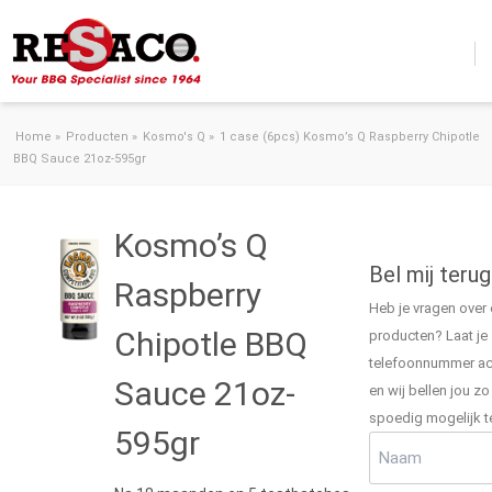
Ga naar de inhoud
Home
»
Producten
»
Kosmo's Q
»
1 case (6pcs) Kosmo’s Q Raspberry Chipotle
BBQ Sauce 21oz-595gr
Kosmo’s Q
Bel mij terug
Raspberry
Heb je vragen over
Chipotle BBQ
producten? Laat je
telefoonnummer ac
Sauce 21oz-
en wij bellen jou zo
spoedig mogelijk t
595gr
Naam
(Vereist)