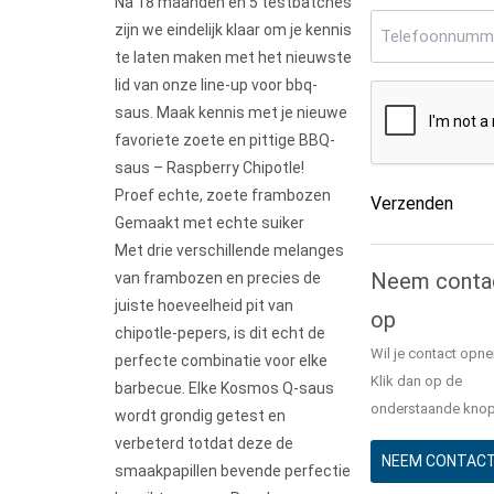
Na 18 maanden en 5 testbatches
Telefoonnumm
zijn we eindelijk klaar om je kennis
te laten maken met het nieuwste
lid van onze line-up voor bbq-
CAPTCHA
saus. Maak kennis met je nieuwe
favoriete zoete en pittige BBQ-
saus – Raspberry Chipotle!
Proef echte, zoete frambozen
Verzenden
Gemaakt met echte suiker
Met drie verschillende melanges
Alternative:
Neem conta
van frambozen en precies de
juiste hoeveelheid pit van
op
chipotle-pepers, is dit echt de
Wil je contact opn
perfecte combinatie voor elke
Klik dan op de
barbecue. Elke Kosmos Q-saus
onderstaande knop
wordt grondig getest en
verbeterd totdat deze de
NEEM CONTACT
smaakpapillen bevende perfectie