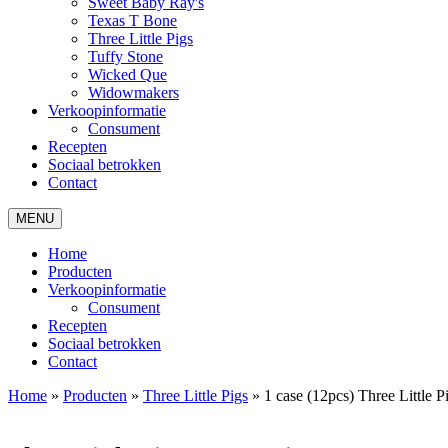
Sweet Baby Ray's
Texas T Bone
Three Little Pigs
Tuffy Stone
Wicked Que
Widowmakers
Verkoopinformatie
Consument
Recepten
Sociaal betrokken
Contact
MENU
Home
Producten
Verkoopinformatie
Consument
Recepten
Sociaal betrokken
Contact
Home
»
Producten
»
Three Little Pigs
»
1 case (12pcs) Three Little