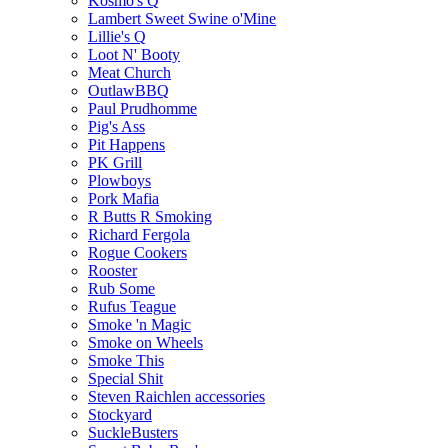
Kosmo's Q
Lambert Sweet Swine o'Mine
Lillie's Q
Loot N' Booty
Meat Church
OutlawBBQ
Paul Prudhomme
Pig's Ass
Pit Happens
PK Grill
Plowboys
Pork Mafia
R Butts R Smoking
Richard Fergola
Rogue Cookers
Rooster
Rub Some
Rufus Teague
Smoke 'n Magic
Smoke on Wheels
Smoke This
Special Shit
Steven Raichlen accessories
Stockyard
SuckleBusters