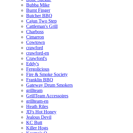
Bubba Mike
Burnt Finger
Butcher BBQ
Cajun Two Step
Cattleman's Grill
Charboss
Cimarron
Cowtown
crawford
crawford-en
Crawford's
Eddy's
Fergolicious
Fire & Smoke Society
Franklin BBQ
Gateway Drum Smokers
grillteam
GrillTeam Accessoires
grillteam-en
Heath Riles
JD's Hot Honey
Jealous Devil
KC Butt
Killer Hogs