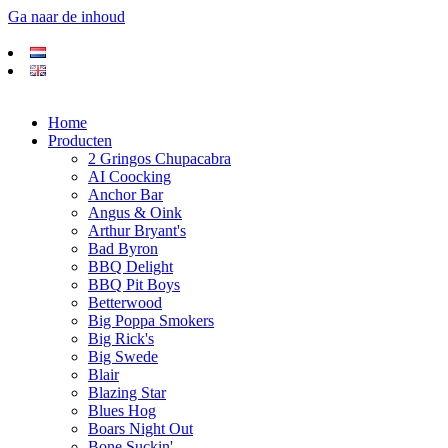
Ga naar de inhoud
Home
Producten
2 Gringos Chupacabra
AI Coocking
Anchor Bar
Angus & Oink
Arthur Bryant's
Bad Byron
BBQ Delight
BBQ Pit Boys
Betterwood
Big Poppa Smokers
Big Rick's
Big Swede
Blair
Blazing Star
Blues Hog
Boars Night Out
Bone Suckin'