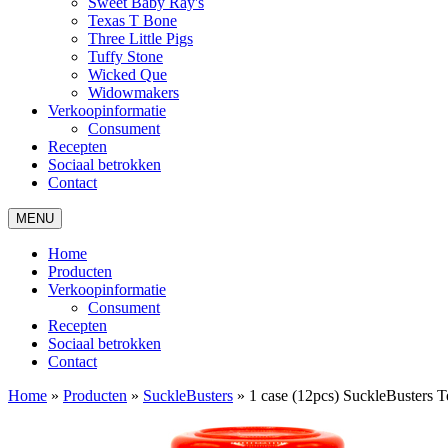
Sweet Baby Ray's
Texas T Bone
Three Little Pigs
Tuffy Stone
Wicked Que
Widowmakers
Verkoopinformatie
Consument
Recepten
Sociaal betrokken
Contact
MENU
Home
Producten
Verkoopinformatie
Consument
Recepten
Sociaal betrokken
Contact
Home
»
Producten
»
SuckleBusters
»
1 case (12pcs) SuckleBusters