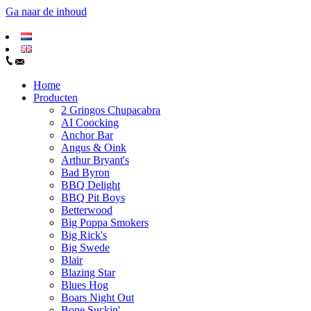
Ga naar de inhoud
Home
Producten
2 Gringos Chupacabra
AI Coocking
Anchor Bar
Angus & Oink
Arthur Bryant's
Bad Byron
BBQ Delight
BBQ Pit Boys
Betterwood
Big Poppa Smokers
Big Rick's
Big Swede
Blair
Blazing Star
Blues Hog
Boars Night Out
Bone Suckin'