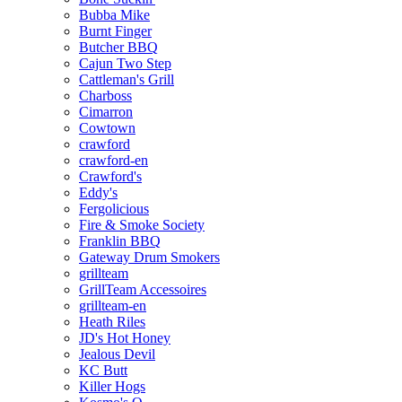
Bubba Mike
Burnt Finger
Butcher BBQ
Cajun Two Step
Cattleman's Grill
Charboss
Cimarron
Cowtown
crawford
crawford-en
Crawford's
Eddy's
Fergolicious
Fire & Smoke Society
Franklin BBQ
Gateway Drum Smokers
grillteam
GrillTeam Accessoires
grillteam-en
Heath Riles
JD's Hot Honey
Jealous Devil
KC Butt
Killer Hogs