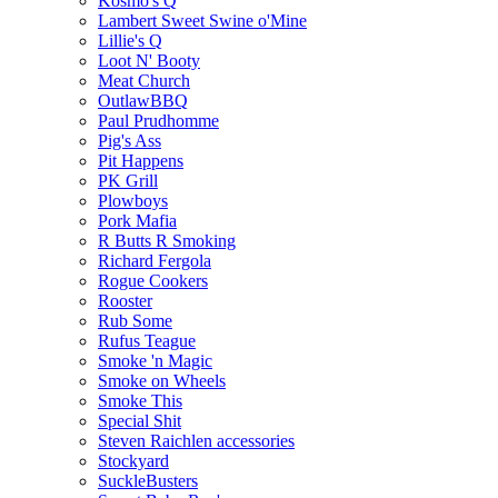
Kosmo's Q
Lambert Sweet Swine o'Mine
Lillie's Q
Loot N' Booty
Meat Church
OutlawBBQ
Paul Prudhomme
Pig's Ass
Pit Happens
PK Grill
Plowboys
Pork Mafia
R Butts R Smoking
Richard Fergola
Rogue Cookers
Rooster
Rub Some
Rufus Teague
Smoke 'n Magic
Smoke on Wheels
Smoke This
Special Shit
Steven Raichlen accessories
Stockyard
SuckleBusters